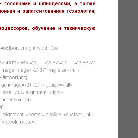
и головками и шпинделями, а также
онная и запатентованная технология,
оцессоров, обучение и техническую
468{border-right-width: 0px
B0%25D0%25BA%25D1%2582%25D1%258B%2
e_image image=»2187″ img_size=»full»
 !important;}»
age image=»2172″ img_size=»full»
size=»full» alignment=»right»
ignment=»right»
4″
 alignment=»center» onclick=»custom_link»
][vc_column_text