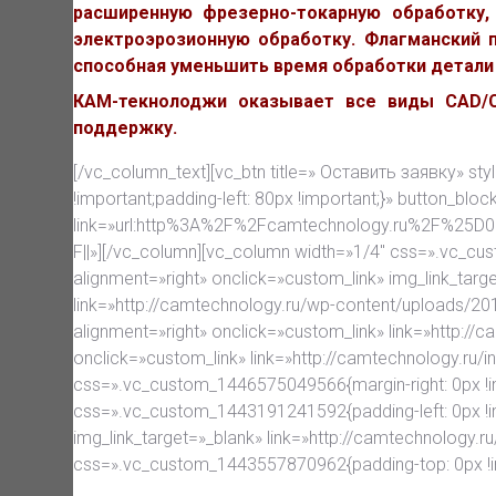
расширенную фрезерно-токарную обработку,
электроэрозионную обработку. Флагманский п
способная уменьшить время обработки детали 
КАМ-текнолоджи оказывает все виды CAD/CA
поддержку.
[/vc_column_text][vc_btn title=» Оставить заявку» st
!important;padding-left: 80px !important;}» button_bloc
link=»url:http%3A%2F%2Fcamtechnology.ru%2
F||»][/vc_column][vc_column width=»1/4″ css=».vc_cu
alignment=»right» onclick=»custom_link» img_link_tar
link=»http://camtechnology.ru/wp-content/uploads/2
alignment=»right» onclick=»custom_link» link=»http://
onclick=»custom_link» link=»http://camtechnology.ru/
css=».vc_custom_1446575049566{margin-right: 0px !im
css=».vc_custom_1443191241592{padding-left: 0px !i
img_link_target=»_blank» link=»http://camtechnology
css=».vc_custom_1443557870962{padding-top: 0px !im