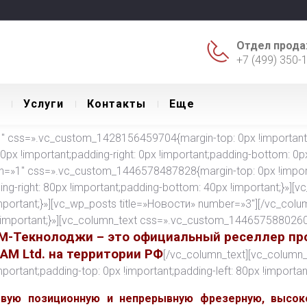
Отдел прода
+7 (499) 350-
Уcлуги
Контакты
Еще
 css=».vc_custom_1428156459704{margin-top: 0px !important;ma
 0px !important;padding-right: 0px !important;padding-bottom: 0px 
th=»1″ css=».vc_custom_1446578487828{margin-top: 0px !import
ding-right: 80px !important;padding-bottom: 40px !important;}»][
ortant;}»][vc_wp_posts title=»Новости» number=»3″][/vc_colu
important;}»][vc_column_text css=».vc_custom_1446575880260{m
М-Текнолоджи – это официальный реселлер пр
CAM Ltd. на территории РФ
[/vc_column_text][vc_column_
tant;padding-top: 0px !important;padding-left: 80px !important
евую позиционную и непрерывную фрезерную, высок