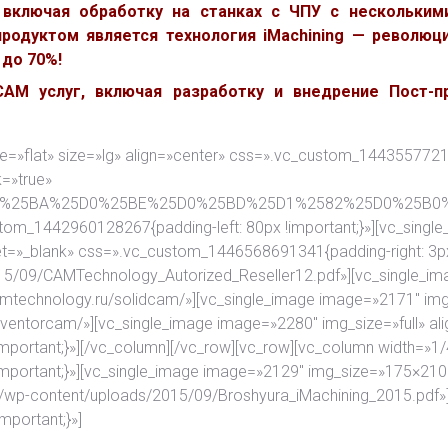
 включая обработку на станках с ЧПУ с нескольким
родуктом является технология iMachining — революци
до 70%!
M услуг, включая разработку и внедрение Пост-пр
yle=»flat» size=»lg» align=»center» css=».vc_custom_1443557721
k=»true»
F%25D0%25BA%25D0%25BE%25D0%25BD%25D1%2582%25D0%25
stom_1442960128267{padding-left: 80px !important;}»][vc_singl
get=»_blank» css=».vc_custom_1446568691341{padding-right: 3px
015/09/CAMTechnology_Autorized_Reseller12.pdf»][vc_single_im
camtechnology.ru/solidcam/»][vc_single_image image=»2171″ img_
inventorcam/»][vc_single_image image=»2280″ img_size=»full» al
portant;}»][/vc_column][/vc_row][vc_row][vc_column width=»1/
mportant;}»][vc_single_image image=»2129″ img_size=»175×210″
.ru/wp-content/uploads/2015/09/Broshyura_iMachining_2015.pdf»
portant;}»]