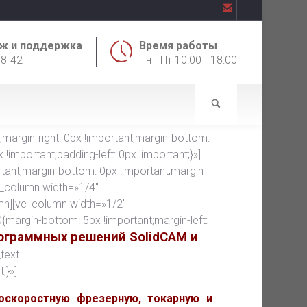

ж и поддержка
Время работы
18-42
Пн - Пт 10:00 - 18:00
rgin-right: 0px !important;margin-bottom:
!important;padding-left: 0px !important;}»]
ant;margin-bottom: 0px !important;margin-
vc_column width=»1/4″
mn][vc_column width=»1/2″
argin-bottom: 5px !important;margin-left:
ограммных решений SolidCAM и
text
;}»]
оскоростную фрезерную, токарную и