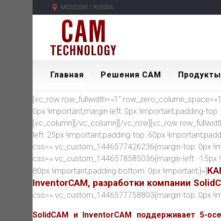
MOSCOW / RUSSIA
Главная
Решения CAM
Продукты
[vc_row row_fullwidth=»1″ row_zero_column_space=»1″
0px !important;margin-left: 0px !important;padding-top:
[vc_column][/vc_column][/vc_row][vc_row row_fullwid
left: 25px !important;padding-top: 60px !important;pad
css=».vc_custom_1446577426236{margin-top: 0px !imp
css=».vc_custom_1446578585036{margin-left: -15px !
КА
80px !important;padding-bottom: 0px !important;}»]
InventorCAM, разработки компании Solid
css=».vc_custom_1446577758803{margin-top: 0px !impor
SolidCAM и InventorCAM поддерживает 5-ос