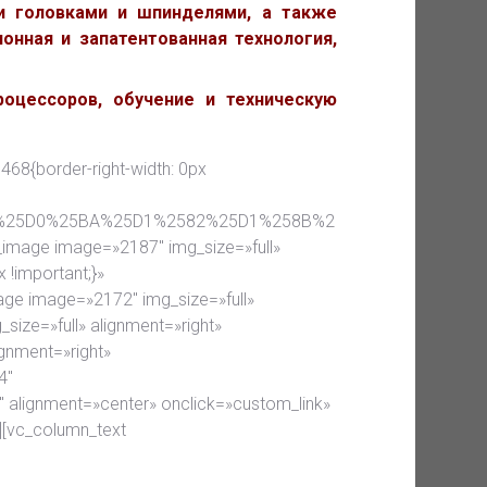
и головками и шпинделями, а также
онная и запатентованная технология,
оцессоров, обучение и техническую
468{border-right-width: 0px
B0%25D0%25BA%25D1%2582%25D1%258B%2
e_image image=»2187″ img_size=»full»
 !important;}»
age image=»2172″ img_size=»full»
size=»full» alignment=»right»
ignment=»right»
4″
 alignment=»center» onclick=»custom_link»
][vc_column_text