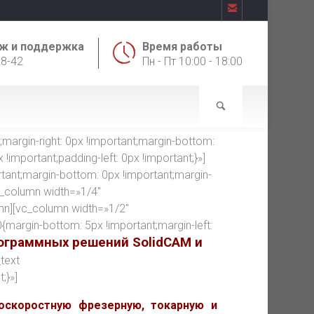

ж и поддержка
Время работы
18-42
Пн - Пт 10:00 - 18:00
rgin-right: 0px !important;margin-bottom:
!important;padding-left: 0px !important;}»]
ant;margin-bottom: 0px !important;margin-
vc_column width=»1/4″
mn][vc_column width=»1/2″
argin-bottom: 5px !important;margin-left:
ограммных решений SolidCAM и
text
;}»]
оскоростную фрезерную, токарную и