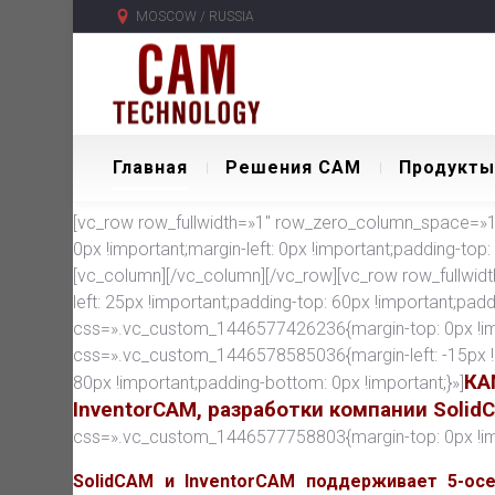
MOSCOW / RUSSIA
Главная
Решения CAM
Продукты
[vc_row row_fullwidth=»1″ row_zero_column_space=»1″
0px !important;margin-left: 0px !important;padding-top:
[vc_column][/vc_column][/vc_row][vc_row row_fullwid
left: 25px !important;padding-top: 60px !important;pad
css=».vc_custom_1446577426236{margin-top: 0px !imp
css=».vc_custom_1446578585036{margin-left: -15px !
КА
80px !important;padding-bottom: 0px !important;}»]
InventorCAM, разработки компании Solid
css=».vc_custom_1446577758803{margin-top: 0px !impor
SolidCAM и InventorCAM поддерживает 5-ос