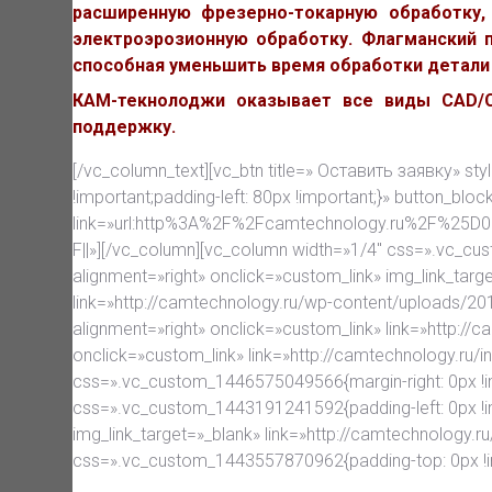
расширенную фрезерно-токарную обработку,
электроэрозионную обработку. Флагманский п
способная уменьшить время обработки детали 
КАМ-текнолоджи оказывает все виды CAD/CA
поддержку.
[/vc_column_text][vc_btn title=» Оставить заявку» st
!important;padding-left: 80px !important;}» button_bloc
link=»url:http%3A%2F%2Fcamtechnology.ru%2
F||»][/vc_column][vc_column width=»1/4″ css=».vc_cu
alignment=»right» onclick=»custom_link» img_link_tar
link=»http://camtechnology.ru/wp-content/uploads/2
alignment=»right» onclick=»custom_link» link=»http://
onclick=»custom_link» link=»http://camtechnology.ru/
css=».vc_custom_1446575049566{margin-right: 0px !im
css=».vc_custom_1443191241592{padding-left: 0px !i
img_link_target=»_blank» link=»http://camtechnology
css=».vc_custom_1443557870962{padding-top: 0px !im