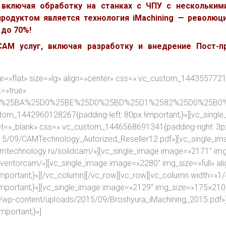
 включая обработку на станках с ЧПУ с нескольким
родуктом является технология iMachining — революци
до 70%!
M услуг, включая разработку и внедрение Пост-пр
yle=»flat» size=»lg» align=»center» css=».vc_custom_1443557721
k=»true»
F%25D0%25BA%25D0%25BE%25D0%25BD%25D1%2582%25D0%25
stom_1442960128267{padding-left: 80px !important;}»][vc_singl
get=»_blank» css=».vc_custom_1446568691341{padding-right: 3px
015/09/CAMTechnology_Autorized_Reseller12.pdf»][vc_single_im
camtechnology.ru/solidcam/»][vc_single_image image=»2171″ img_
inventorcam/»][vc_single_image image=»2280″ img_size=»full» al
portant;}»][/vc_column][/vc_row][vc_row][vc_column width=»1/
mportant;}»][vc_single_image image=»2129″ img_size=»175×210″
.ru/wp-content/uploads/2015/09/Broshyura_iMachining_2015.pdf»
portant;}»]