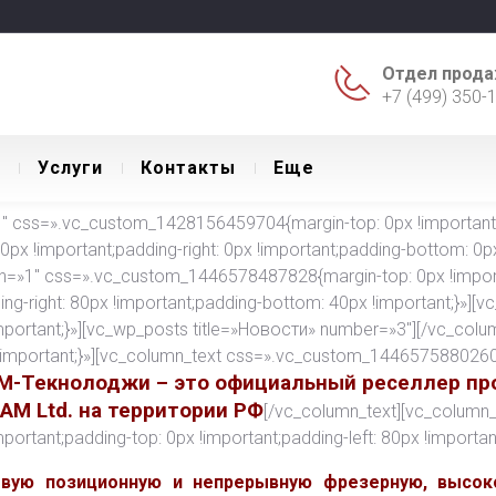
Отдел прода
+7 (499) 350-
Уcлуги
Контакты
Еще
 css=».vc_custom_1428156459704{margin-top: 0px !important;ma
 0px !important;padding-right: 0px !important;padding-bottom: 0px 
th=»1″ css=».vc_custom_1446578487828{margin-top: 0px !import
ding-right: 80px !important;padding-bottom: 40px !important;}»][
ortant;}»][vc_wp_posts title=»Новости» number=»3″][/vc_colu
important;}»][vc_column_text css=».vc_custom_1446575880260{m
М-Текнолоджи – это официальный реселлер пр
CAM Ltd. на территории РФ
[/vc_column_text][vc_column_
tant;padding-top: 0px !important;padding-left: 80px !important
евую позиционную и непрерывную фрезерную, высок