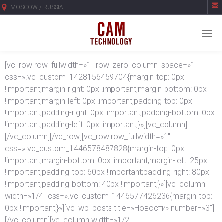

MOSCOW / RUSSIA
[vc_row row_fullwidth=»1″ row_zero_column_space=»1″
css=».vc_custom_1428156459704{margin-top: 0px
!important;margin-right: 0px !important;margin-bottom: 0px
!important;margin-left: 0px !important;padding-top: 0px
!important;padding-right: 0px !important;padding-bottom: 0px
!important;padding-left: 0px !important;}»][vc_column]
[/vc_column][/vc_row][vc_row row_fullwidth=»1″
css=».vc_custom_1446578487828{margin-top: 0px
!important;margin-bottom: 0px !important;margin-left: 25px
!important;padding-top: 60px !important;padding-right: 80px
!important;padding-bottom: 40px !important;}»][vc_column
width=»1/4″ css=».vc_custom_1446577426236{margin-top:
0px !important;}»][vc_wp_posts title=»Новости» number=»3″]
[/vc_column][vc_column width=»1/2″