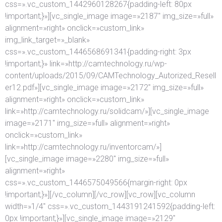
css=».vc_custom_1442960128267{padding-left: 80px
!important;}»][vc_single_image image=»2187″ img_size=»full»
alignment=»right» onclick=»custom_link»
img_link_target=»_blank»
css=».vc_custom_1446568691341{padding-right: 3px
!important;}» link=»http://camtechnology.ru/wp-
content/uploads/2015/09/CAMTechnology_Autorized_Resell
er12.pdf»][vc_single_image image=»2172″ img_size=»full»
alignment=»right» onclick=»custom_link»
link=»http://camtechnology.ru/solidcam/»][vc_single_image
image=»2171″ img_size=»full» alignment=»right»
onclick=»custom_link»
link=»http://camtechnology.ru/inventorcam/»]
[vc_single_image image=»2280″ img_size=»full»
alignment=»right»
css=».vc_custom_1446575049566{margin-right: 0px
!important;}»][/vc_column][/vc_row][vc_row][vc_column
width=»1/4″ css=».vc_custom_1443191241592{padding-left:
0px !important;}»][vc_single_image image=»2129″