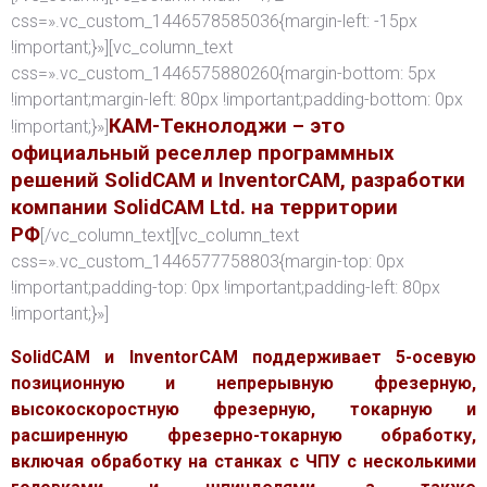
css=».vc_custom_1446578585036{margin-left: -15px
!important;}»][vc_column_text
css=».vc_custom_1446575880260{margin-bottom: 5px
!important;margin-left: 80px !important;padding-bottom: 0px
КАМ-Текнолоджи – это
!important;}»]
официальный реселлер программных
решений SolidCAM и InventorCAM, разработки
компании SolidCAM Ltd. на территории
РФ
[/vc_column_text][vc_column_text
css=».vc_custom_1446577758803{margin-top: 0px
!important;padding-top: 0px !important;padding-left: 80px
!important;}»]
SolidCAM и InventorCAM поддерживает 5-осевую
позиционную и непрерывную фрезерную,
высокоскоростную фрезерную, токарную и
расширенную фрезерно-токарную обработку,
включая обработку на станках с ЧПУ с несколькими