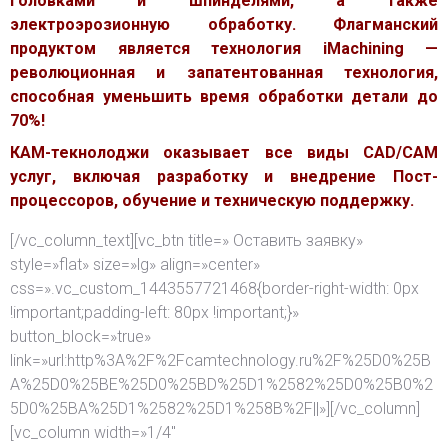
головками и шпинделями, а также
электроэрозионную обработку. Флагманский
продуктом является технология iMachining —
революционная и запатентованная технология,
способная уменьшить время обработки детали до
70%!
КАМ-текнолоджи оказывает все виды CAD/CAM
услуг, включая разработку и внедрение Пост-
процессоров, обучение и техническую поддержку.
[/vc_column_text][vc_btn title=» Оставить заявку»
style=»flat» size=»lg» align=»center»
css=».vc_custom_1443557721468{border-right-width: 0px
!important;padding-left: 80px !important;}»
button_block=»true»
link=»url:http%3A%2F%2Fcamtechnology.ru%2F%25D0%25B
A%25D0%25BE%25D0%25BD%25D1%2582%25D0%25B0%2
5D0%25BA%25D1%2582%25D1%258B%2F||»][/vc_column]
[vc_column width=»1/4″