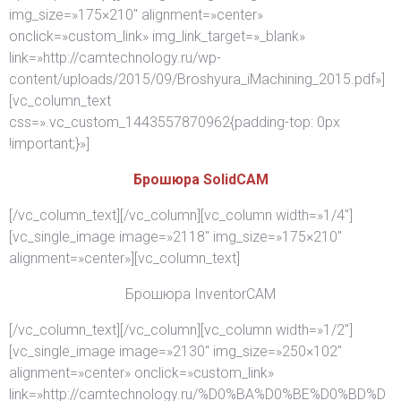
img_size=»175×210″ alignment=»center»
onclick=»custom_link» img_link_target=»_blank»
link=»http://camtechnology.ru/wp-
content/uploads/2015/09/Broshyura_iMachining_2015.pdf»]
[vc_column_text
css=».vc_custom_1443557870962{padding-top: 0px
!important;}»]
Брошюра SolidCAM
[/vc_column_text][/vc_column][vc_column width=»1/4″]
[vc_single_image image=»2118″ img_size=»175×210″
alignment=»center»][vc_column_text]
Брошюра InventorCAM
[/vc_column_text][/vc_column][vc_column width=»1/2″]
[vc_single_image image=»2130″ img_size=»250×102″
alignment=»center» onclick=»custom_link»
link=»http://camtechnology.ru/%D0%BA%D0%BE%D0%BD%D