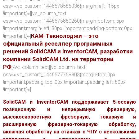
css=».vc_custom_1446578585036{margin-left: -15px
!important;}»][vc_column_text
css=».vc_custom_1446575880260{margin-bottom: 5px
!important;margin-left: 80px !important;padding-bottom: 0px
КАМ-Текнолоджи – это
!important;}»]
официальный реселлер программных
решений SolidCAM и InventorCAM, разработки
компании SolidCAM Ltd. на территории
РФ
[/vc_column_text][vc_column_text
css=».vc_custom_1446577758803{margin-top: 0px
!important;padding-top: 0px !important;padding-left: 80px
!important;}»]
SolidCAM и InventorCAM поддерживает 5-осевую
позиционную и непрерывную фрезерную,
высокоскоростную фрезерную, токарную и
расширенную фрезерно-токарную обработку,
включая обработку на станках с ЧПУ с несколькими