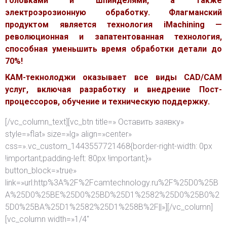
головками и шпинделями, а также
электроэрозионную обработку. Флагманский
продуктом является технология iMachining —
революционная и запатентованная технология,
способная уменьшить время обработки детали до
70%!
КАМ-текнолоджи оказывает все виды CAD/CAM
услуг, включая разработку и внедрение Пост-
процессоров, обучение и техническую поддержку.
[/vc_column_text][vc_btn title=» Оставить заявку»
style=»flat» size=»lg» align=»center»
css=».vc_custom_1443557721468{border-right-width: 0px
!important;padding-left: 80px !important;}»
button_block=»true»
link=»url:http%3A%2F%2Fcamtechnology.ru%2F%25D0%25B
A%25D0%25BE%25D0%25BD%25D1%2582%25D0%25B0%2
5D0%25BA%25D1%2582%25D1%258B%2F||»][/vc_column]
[vc_column width=»1/4″