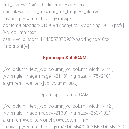
img_size=»175×210″ alignment=»center»
onclick=»custom_link» img_link_target=»_blank»
link=»http://camtechnology.ru/wp-
content/uploads/2015/09/Broshyura_iMachining_2015.pdf»]
[vc_column_text
css=».vc_custom_1443557870962{padding-top: 0px
!important;}»]
Брошюра SolidCAM
[/vc_column_text][/vc_column][vc_column width=»1/4″]
[vc_single_image image=»2118″ img_size=»175×210″
alignment=»center»][vc_column_text]
Брошюра InventorCAM
[/vc_column_text][/vc_column][vc_column width=»1/2″]
[vc_single_image image=»2130″ img_size=»250×102″
alignment=»center» onclick=»custom_link»
link=»http://camtechnology.ru/%D0%BA%D0%BE%D0%BD%D