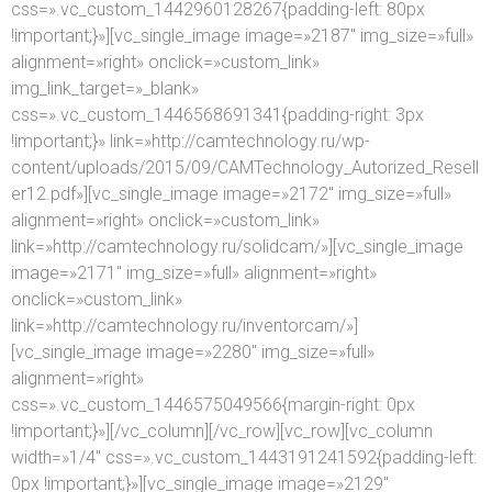
css=».vc_custom_1442960128267{padding-left: 80px
!important;}»][vc_single_image image=»2187″ img_size=»full»
alignment=»right» onclick=»custom_link»
img_link_target=»_blank»
css=».vc_custom_1446568691341{padding-right: 3px
!important;}» link=»http://camtechnology.ru/wp-
content/uploads/2015/09/CAMTechnology_Autorized_Resell
er12.pdf»][vc_single_image image=»2172″ img_size=»full»
alignment=»right» onclick=»custom_link»
link=»http://camtechnology.ru/solidcam/»][vc_single_image
image=»2171″ img_size=»full» alignment=»right»
onclick=»custom_link»
link=»http://camtechnology.ru/inventorcam/»]
[vc_single_image image=»2280″ img_size=»full»
alignment=»right»
css=».vc_custom_1446575049566{margin-right: 0px
!important;}»][/vc_column][/vc_row][vc_row][vc_column
width=»1/4″ css=».vc_custom_1443191241592{padding-left:
0px !important;}»][vc_single_image image=»2129″