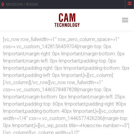

MOSCOW / RUSSIA
[vc_row row_fullwidth=»1″ row_zero_column_space=»1″
css=».vc_custom_1428156459704{margin-top: 0px
!important;margin-right: 0px !important;margin-bottom: 0px
!important;margin-left: 0px !important;padding-top: 0px
!important;padding-right: 0px !important;padding-bottom: 0px
!important;padding-left: 0px !important;}»][vc_column]
[/vc_column][/vc_row][vc_row row_fullwidth=»1″
css=».vc_custom_1446578487828{margin-top: 0px
!important;margin-bottom: 0px !important;margin-left: 25px
!important;padding-top: 60px !important;padding-right: 80px
!important;padding-bottom: 40px !important;}»][vc_column
width=»1/4″ css=».vc_custom_1446577426236{margin-top:
0px !important;}»][vc_wp_posts title=»Новости» number=»3″]
[/vc_column][vc_column width=»1/2″