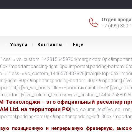
Отдел прода
+7 (499) 350-
Уcлуги
Контакты
Еще
 css=».vc_custom_1428156459704{margin-top: 0px !important;ma
 0px !important;padding-right: 0px !important;padding-bottom: 0px 
th=»1″ css=».vc_custom_1446578487828{margin-top: 0px !import
ding-right: 80px !important;padding-bottom: 40px !important;}»][
ortant;}»][vc_wp_posts title=»Новости» number=»3″][/vc_colu
important;}»][vc_column_text css=».vc_custom_1446575880260{m
М-Текнолоджи – это официальный реселлер пр
CAM Ltd. на территории РФ
[/vc_column_text][vc_column_
tant;padding-top: 0px !important;padding-left: 80px !important
евую позиционную и непрерывную фрезерную, высок