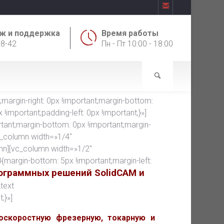

ж и поддержка
Время работы
18-42
Пн - Пт 10:00 - 18:00
rgin-right: 0px !important;margin-bottom:
!important;padding-left: 0px !important;}»]
ant;margin-bottom: 0px !important;margin-
vc_column width=»1/4″
mn][vc_column width=»1/2″
argin-bottom: 5px !important;margin-left:
ограммных решений SolidCAM и
text
;}»]
оскоростную фрезерную, токарную и