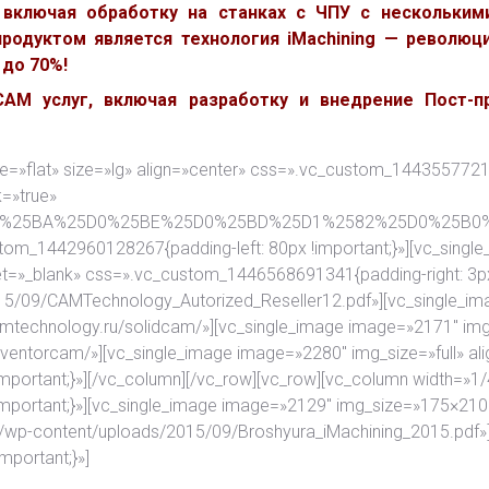
 включая обработку на станках с ЧПУ с нескольким
родуктом является технология iMachining — революци
до 70%!
M услуг, включая разработку и внедрение Пост-пр
yle=»flat» size=»lg» align=»center» css=».vc_custom_1443557721
k=»true»
F%25D0%25BA%25D0%25BE%25D0%25BD%25D1%2582%25D0%25
stom_1442960128267{padding-left: 80px !important;}»][vc_singl
get=»_blank» css=».vc_custom_1446568691341{padding-right: 3px
015/09/CAMTechnology_Autorized_Reseller12.pdf»][vc_single_im
camtechnology.ru/solidcam/»][vc_single_image image=»2171″ img_
inventorcam/»][vc_single_image image=»2280″ img_size=»full» al
portant;}»][/vc_column][/vc_row][vc_row][vc_column width=»1/
mportant;}»][vc_single_image image=»2129″ img_size=»175×210″
.ru/wp-content/uploads/2015/09/Broshyura_iMachining_2015.pdf»
portant;}»]