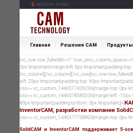
MOSCOW / RUSSIA
Главная
Решения CAM
Продукты
[vc_row row_fullwidth=»1″ row_zero_column_space=»1″
0px !important;margin-left: 0px !important;padding-top:
[vc_column][/vc_column][/vc_row][vc_row row_fullwid
left: 25px !important;padding-top: 60px !important;pad
css=».vc_custom_1446577426236{margin-top: 0px !imp
css=».vc_custom_1446578585036{margin-left: -15px !
КА
80px !important;padding-bottom: 0px !important;}»]
InventorCAM, разработки компании Solid
css=».vc_custom_1446577758803{margin-top: 0px !impor
SolidCAM и InventorCAM поддерживает 5-ос