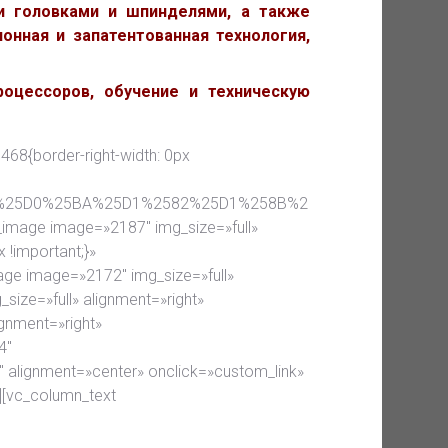
и головками и шпинделями, а также
онная и запатентованная технология,
оцессоров, обучение и техническую
468{border-right-width: 0px
B0%25D0%25BA%25D1%2582%25D1%258B%2
e_image image=»2187″ img_size=»full»
 !important;}»
age image=»2172″ img_size=»full»
size=»full» alignment=»right»
ignment=»right»
4″
 alignment=»center» onclick=»custom_link»
][vc_column_text