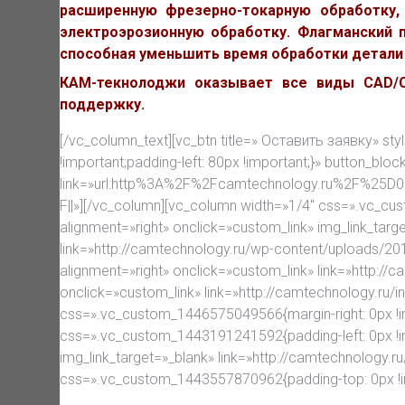
расширенную фрезерно-токарную обработку,
электроэрозионную обработку. Флагманский п
способная уменьшить время обработки детали 
КАМ-текнолоджи оказывает все виды CAD/CA
поддержку.
[/vc_column_text][vc_btn title=» Оставить заявку» st
!important;padding-left: 80px !important;}» button_bloc
link=»url:http%3A%2F%2Fcamtechnology.ru%2
F||»][/vc_column][vc_column width=»1/4″ css=».vc_cu
alignment=»right» onclick=»custom_link» img_link_tar
link=»http://camtechnology.ru/wp-content/uploads/2
alignment=»right» onclick=»custom_link» link=»http://
onclick=»custom_link» link=»http://camtechnology.ru/
css=».vc_custom_1446575049566{margin-right: 0px !im
css=».vc_custom_1443191241592{padding-left: 0px !i
img_link_target=»_blank» link=»http://camtechnology
css=».vc_custom_1443557870962{padding-top: 0px !im