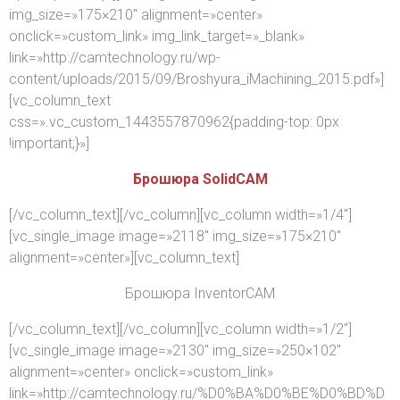
img_size=»175×210″ alignment=»center»
onclick=»custom_link» img_link_target=»_blank»
link=»http://camtechnology.ru/wp-
content/uploads/2015/09/Broshyura_iMachining_2015.pdf»]
[vc_column_text
css=».vc_custom_1443557870962{padding-top: 0px
!important;}»]
Брошюра SolidCAM
[/vc_column_text][/vc_column][vc_column width=»1/4″]
[vc_single_image image=»2118″ img_size=»175×210″
alignment=»center»][vc_column_text]
Брошюра InventorCAM
[/vc_column_text][/vc_column][vc_column width=»1/2″]
[vc_single_image image=»2130″ img_size=»250×102″
alignment=»center» onclick=»custom_link»
link=»http://camtechnology.ru/%D0%BA%D0%BE%D0%BD%D