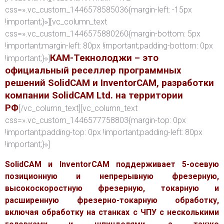
css=».vc_custom_1446578585036{margin-left: -15px
!important;}»][vc_column_text
css=».vc_custom_1446575880260{margin-bottom: 5px
!important;margin-left: 80px !important;padding-bottom: 0px
КАМ-Текнолоджи – это
!important;}»]
официальный реселлер программных
решений SolidCAM и InventorCAM, разработки
компании SolidCAM Ltd. на территории
РФ
[/vc_column_text][vc_column_text
css=».vc_custom_1446577758803{margin-top: 0px
!important;padding-top: 0px !important;padding-left: 80px
!important;}»]
SolidCAM и InventorCAM поддерживает 5-осевую
позиционную и непрерывную фрезерную,
высокоскоростную фрезерную, токарную и
расширенную фрезерно-токарную обработку,
включая обработку на станках с ЧПУ с несколькими