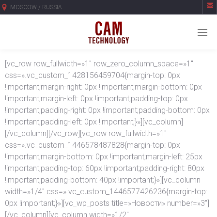

MOSCOW / RUSSIA
[vc_row row_fullwidth=»1″ row_zero_column_space=»1″
css=».vc_custom_1428156459704{margin-top: 0px
!important;margin-right: 0px !important;margin-bottom: 0px
!important;margin-left: 0px !important;padding-top: 0px
!important;padding-right: 0px !important;padding-bottom: 0px
!important;padding-left: 0px !important;}»][vc_column]
[/vc_column][/vc_row][vc_row row_fullwidth=»1″
css=».vc_custom_1446578487828{margin-top: 0px
!important;margin-bottom: 0px !important;margin-left: 25px
!important;padding-top: 60px !important;padding-right: 80px
!important;padding-bottom: 40px !important;}»][vc_column
width=»1/4″ css=».vc_custom_1446577426236{margin-top:
0px !important;}»][vc_wp_posts title=»Новости» number=»3″]
[/vc_column][vc_column width=»1/2″