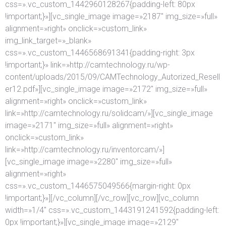
css=».vc_custom_1442960128267{padding-left: 80px
!important;}»][vc_single_image image=»2187″ img_size=»full»
alignment=»right» onclick=»custom_link»
img_link_target=»_blank»
css=».vc_custom_1446568691341{padding-right: 3px
!important;}» link=»http://camtechnology.ru/wp-
content/uploads/2015/09/CAMTechnology_Autorized_Resell
er12.pdf»][vc_single_image image=»2172″ img_size=»full»
alignment=»right» onclick=»custom_link»
link=»http://camtechnology.ru/solidcam/»][vc_single_image
image=»2171″ img_size=»full» alignment=»right»
onclick=»custom_link»
link=»http://camtechnology.ru/inventorcam/»]
[vc_single_image image=»2280″ img_size=»full»
alignment=»right»
css=».vc_custom_1446575049566{margin-right: 0px
!important;}»][/vc_column][/vc_row][vc_row][vc_column
width=»1/4″ css=».vc_custom_1443191241592{padding-left:
0px !important;}»][vc_single_image image=»2129″