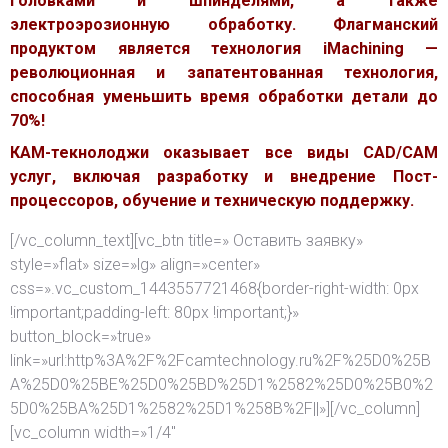
головками и шпинделями, а также
электроэрозионную обработку. Флагманский
продуктом является технология iMachining —
революционная и запатентованная технология,
способная уменьшить время обработки детали до
70%!
КАМ-текнолоджи оказывает все виды CAD/CAM
услуг, включая разработку и внедрение Пост-
процессоров, обучение и техническую поддержку.
[/vc_column_text][vc_btn title=» Оставить заявку»
style=»flat» size=»lg» align=»center»
css=».vc_custom_1443557721468{border-right-width: 0px
!important;padding-left: 80px !important;}»
button_block=»true»
link=»url:http%3A%2F%2Fcamtechnology.ru%2F%25D0%25B
A%25D0%25BE%25D0%25BD%25D1%2582%25D0%25B0%2
5D0%25BA%25D1%2582%25D1%258B%2F||»][/vc_column]
[vc_column width=»1/4″