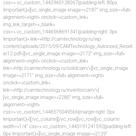
css=».vc_custom_1442960128267{padding-left: 80px
!important;}»][vc_single_image image=»2187″ img_size=»full»
alignment=»right» onclick=»custom_link»
img_link_target=»_blank»
css=».vc_custom_1446568691341{padding-right: 3px
!important;}» link=»http://camtechnology.ru/wp-
content/uploads/2015/09/CAMTechnology_Autorized_Resell
er12.pdf»][vc_single_image image=»2172″ img_size=»full»
alignment=»right» onclick=»custom_link»
link=»http://camtechnology.ru/solidcam/»][vc_single_image
image=»2171″ img_size=»full» alignment=»right»
onclick=»custom_link»
link=»http://camtechnology.ru/inventorcam/»]
[vc_single_image image=»2280″ img_size=»full»
alignment=»right»
css=».vc_custom_1446575049566{margin-right: 0px
!important;}»][/vc_column][/vc_row][vc_row][vc_column
width=»1/4″ css=».vc_custom_1443191241592{padding-left:
0px !important;}»][vc_single_image image=»2129″