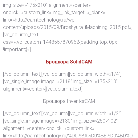
img_size=»175×210″ alignment=»center»
onclick=»custom_link» img_link_target=»_blank»
link=»http://camtechnology.ru/wp-
content/uploads/2015/09/Broshyura_iMachining_2015.pdf»]
[vc_column_text
css=».vc_custom_1443557870962{padding-top: 0px
!important;}»]
Брошюра SolidCAM
[/vc_column_text][/vc_column][vc_column width=»1/4″]
[vc_single_image image=»2118″ img_size=»175×210″
alignment=»center»][vc_column_text]
Брошюра InventorCAM
[/vc_column_text][/vc_column][vc_column width=»1/2″]
[vc_single_image image=»2130″ img_size=»250×102″
alignment=»center» onclick=»custom_link»
link=»http://camtechnology.ru/%D0%BA%D0%BE%D0%BD%D