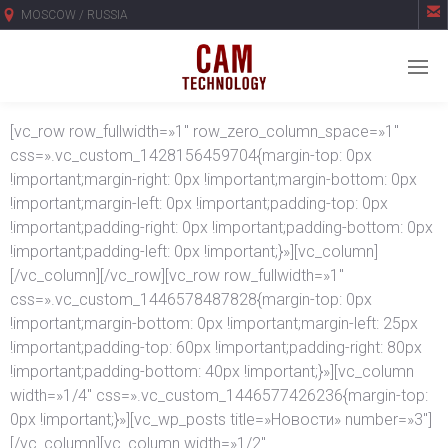

MOSCOW / RUSSIA
[vc_row row_fullwidth=»1″ row_zero_column_space=»1″
css=».vc_custom_1428156459704{margin-top: 0px
!important;margin-right: 0px !important;margin-bottom: 0px
!important;margin-left: 0px !important;padding-top: 0px
!important;padding-right: 0px !important;padding-bottom: 0px
!important;padding-left: 0px !important;}»][vc_column]
[/vc_column][/vc_row][vc_row row_fullwidth=»1″
css=».vc_custom_1446578487828{margin-top: 0px
!important;margin-bottom: 0px !important;margin-left: 25px
!important;padding-top: 60px !important;padding-right: 80px
!important;padding-bottom: 40px !important;}»][vc_column
width=»1/4″ css=».vc_custom_1446577426236{margin-top:
0px !important;}»][vc_wp_posts title=»Новости» number=»3″]
[/vc_column][vc_column width=»1/2″