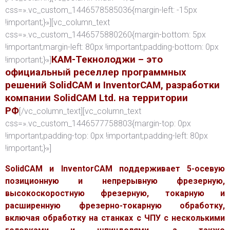
css=».vc_custom_1446578585036{margin-left: -15px
!important;}»][vc_column_text
css=».vc_custom_1446575880260{margin-bottom: 5px
!important;margin-left: 80px !important;padding-bottom: 0px
КАМ-Текнолоджи – это
!important;}»]
официальный реселлер программных
решений SolidCAM и InventorCAM, разработки
компании SolidCAM Ltd. на территории
РФ
[/vc_column_text][vc_column_text
css=».vc_custom_1446577758803{margin-top: 0px
!important;padding-top: 0px !important;padding-left: 80px
!important;}»]
SolidCAM и InventorCAM поддерживает 5-осевую
позиционную и непрерывную фрезерную,
высокоскоростную фрезерную, токарную и
расширенную фрезерно-токарную обработку,
включая обработку на станках с ЧПУ с несколькими