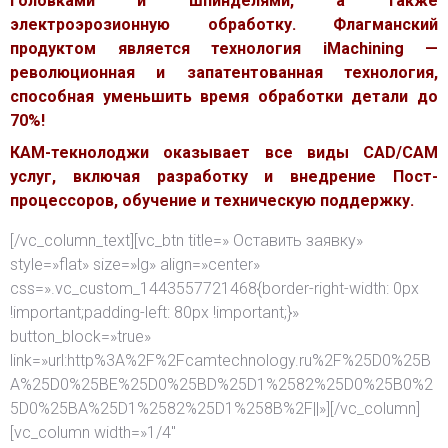
головками и шпинделями, а также
электроэрозионную обработку. Флагманский
продуктом является технология iMachining —
революционная и запатентованная технология,
способная уменьшить время обработки детали до
70%!
КАМ-текнолоджи оказывает все виды CAD/CAM
услуг, включая разработку и внедрение Пост-
процессоров, обучение и техническую поддержку.
[/vc_column_text][vc_btn title=» Оставить заявку»
style=»flat» size=»lg» align=»center»
css=».vc_custom_1443557721468{border-right-width: 0px
!important;padding-left: 80px !important;}»
button_block=»true»
link=»url:http%3A%2F%2Fcamtechnology.ru%2F%25D0%25B
A%25D0%25BE%25D0%25BD%25D1%2582%25D0%25B0%2
5D0%25BA%25D1%2582%25D1%258B%2F||»][/vc_column]
[vc_column width=»1/4″