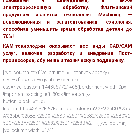
головками и шпинделями, а также
электроэрозионную обработку. Флагманский
продуктом является технология iMachining —
революционная и запатентованная технология,
способная уменьшить время обработки детали до
70%!
КАМ-текнолоджи оказывает все виды CAD/CAM
услуг, включая разработку и внедрение Пост-
процессоров, обучение и техническую поддержку.
[/vc_column_text][vc_btn title=» Оставить заявку»
style=»flat» size=»lg» align=»center»
css=».vc_custom_1443557721468{border-right-width: 0px
!important;padding-left: 80px !important;}»
button_block=»true»
link=»url:http%3A%2F%2Fcamtechnology.ru%2F%25D0%25B
A%25D0%25BE%25D0%25BD%25D1%2582%25D0%25B0%2
5D0%25BA%25D1%2582%25D1%258B%2F||»][/vc_column]
[vc_column width=»1/4″