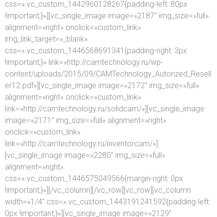
css=».vc_custom_1442960128267{padding-left: 80px
!important;}»][vc_single_image image=»2187″ img_size=»full»
alignment=»right» onclick=»custom_link»
img_link_target=»_blank»
css=».vc_custom_1446568691341{padding-right: 3px
!important;}» link=»http://camtechnology.ru/wp-
content/uploads/2015/09/CAMTechnology_Autorized_Resell
er12.pdf»][vc_single_image image=»2172″ img_size=»full»
alignment=»right» onclick=»custom_link»
link=»http://camtechnology.ru/solidcam/»][vc_single_image
image=»2171″ img_size=»full» alignment=»right»
onclick=»custom_link»
link=»http://camtechnology.ru/inventorcam/»]
[vc_single_image image=»2280″ img_size=»full»
alignment=»right»
css=».vc_custom_1446575049566{margin-right: 0px
!important;}»][/vc_column][/vc_row][vc_row][vc_column
width=»1/4″ css=».vc_custom_1443191241592{padding-left:
0px !important;}»][vc_single_image image=»2129″