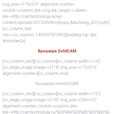
img_size=»175×210″ alignment=»center»
onclick=»custom_link» img_link_target=»_blank»
link=»http://camtechnology.ru/wp-
content/uploads/2015/09/Broshyura_iMachining_2015.pdf»]
[vc_column_text
css=».vc_custom_1443557870962{padding-top: 0px
!important;}»]
Брошюра SolidCAM
[/vc_column_text][/vc_column][vc_column width=»1/4″]
[vc_single_image image=»2118″ img_size=»175×210″
alignment=»center»][vc_column_text]
Брошюра InventorCAM
[/vc_column_text][/vc_column][vc_column width=»1/2″]
[vc_single_image image=»2130″ img_size=»250×102″
alignment=»center» onclick=»custom_link»
link=»http://camtechnology.ru/%D0%BA%D0%BE%D0%BD%D