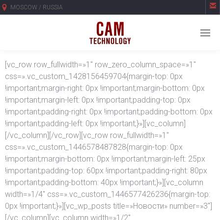

MOSCOW / RUSSIA
[vc_row row_fullwidth=»1″ row_zero_column_space=»1″
css=».vc_custom_1428156459704{margin-top: 0px
!important;margin-right: 0px !important;margin-bottom: 0px
!important;margin-left: 0px !important;padding-top: 0px
!important;padding-right: 0px !important;padding-bottom: 0px
!important;padding-left: 0px !important;}»][vc_column]
[/vc_column][/vc_row][vc_row row_fullwidth=»1″
css=».vc_custom_1446578487828{margin-top: 0px
!important;margin-bottom: 0px !important;margin-left: 25px
!important;padding-top: 60px !important;padding-right: 80px
!important;padding-bottom: 40px !important;}»][vc_column
width=»1/4″ css=».vc_custom_1446577426236{margin-top:
0px !important;}»][vc_wp_posts title=»Новости» number=»3″]
[/vc_column][vc_column width=»1/2″