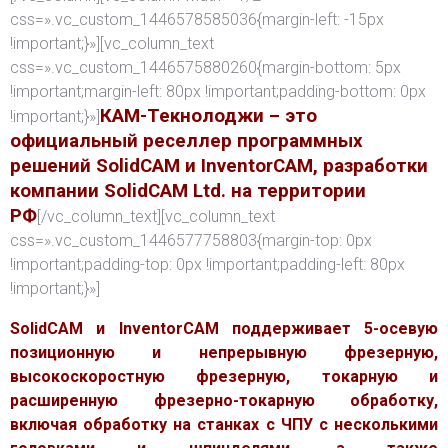
css=».vc_custom_1446578585036{margin-left: -15px
!important;}»][vc_column_text
css=».vc_custom_1446575880260{margin-bottom: 5px
!important;margin-left: 80px !important;padding-bottom: 0px
КАМ-Текнолоджи – это
!important;}»]
официальный реселлер программных
решений SolidCAM и InventorCAM, разработки
компании SolidCAM Ltd. на территории
РФ
[/vc_column_text][vc_column_text
css=».vc_custom_1446577758803{margin-top: 0px
!important;padding-top: 0px !important;padding-left: 80px
!important;}»]
SolidCAM и InventorCAM поддерживает 5-осевую
позиционную и непрерывную фрезерную,
высокоскоростную фрезерную, токарную и
расширенную фрезерно-токарную обработку,
включая обработку на станках с ЧПУ с несколькими