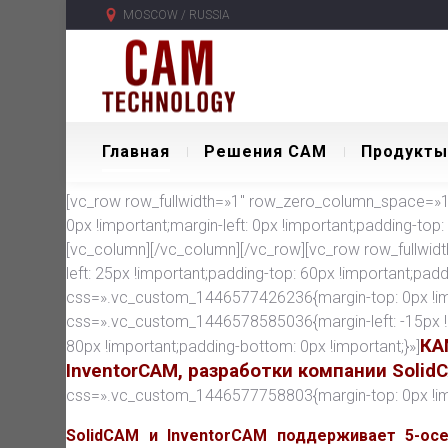
MOSCOW / RUSSIA
Главная
Решения CAM
Продукты
[vc_row row_fullwidth=»1″ row_zero_column_space=»1″
0px !important;margin-left: 0px !important;padding-top:
[vc_column][/vc_column][/vc_row][vc_row row_fullwid
left: 25px !important;padding-top: 60px !important;pad
css=».vc_custom_1446577426236{margin-top: 0px !imp
css=».vc_custom_1446578585036{margin-left: -15px !
КА
80px !important;padding-bottom: 0px !important;}»]
InventorCAM, разработки компании Solid
css=».vc_custom_1446577758803{margin-top: 0px !impor
SolidCAM и InventorCAM поддерживает 5-ос