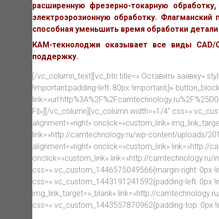
расширенную фрезерно-токарную обработку,
электроэрозионную обработку. Флагманский п
способная уменьшить время обработки детали 
КАМ-текнолоджи оказывает все виды CAD/CA
поддержку.
[/vc_column_text][vc_btn title=» Оставить заявку» st
!important;padding-left: 80px !important;}» button_bloc
link=»url:http%3A%2F%2Fcamtechnology.ru%2
F||»][/vc_column][vc_column width=»1/4″ css=».vc_cu
alignment=»right» onclick=»custom_link» img_link_tar
link=»http://camtechnology.ru/wp-content/uploads/2
alignment=»right» onclick=»custom_link» link=»http://
onclick=»custom_link» link=»http://camtechnology.ru/
css=».vc_custom_1446575049566{margin-right: 0px !im
css=».vc_custom_1443191241592{padding-left: 0px !i
img_link_target=»_blank» link=»http://camtechnology
css=».vc_custom_1443557870962{padding-top: 0px !im