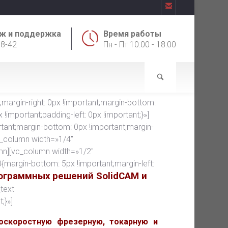

ж и поддержка
Время работы
18-42
Пн - Пт 10:00 - 18:00
rgin-right: 0px !important;margin-bottom:
!important;padding-left: 0px !important;}»]
ant;margin-bottom: 0px !important;margin-
vc_column width=»1/4″
mn][vc_column width=»1/2″
argin-bottom: 5px !important;margin-left:
ограммных решений SolidCAM и
text
;}»]
оскоростную фрезерную, токарную и