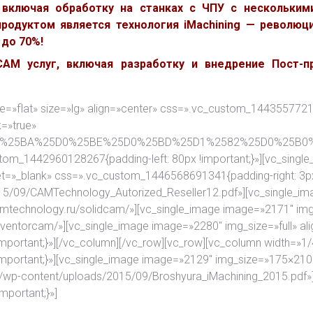
 включая обработку на станках с ЧПУ с нескольким
родуктом является технология iMachining — революци
до 70%!
M услуг, включая разработку и внедрение Пост-пр
yle=»flat» size=»lg» align=»center» css=».vc_custom_1443557721
k=»true»
F%25D0%25BA%25D0%25BE%25D0%25BD%25D1%2582%25D0%25
stom_1442960128267{padding-left: 80px !important;}»][vc_singl
get=»_blank» css=».vc_custom_1446568691341{padding-right: 3px
015/09/CAMTechnology_Autorized_Reseller12.pdf»][vc_single_im
camtechnology.ru/solidcam/»][vc_single_image image=»2171″ img_
inventorcam/»][vc_single_image image=»2280″ img_size=»full» al
portant;}»][/vc_column][/vc_row][vc_row][vc_column width=»1/
mportant;}»][vc_single_image image=»2129″ img_size=»175×210″
.ru/wp-content/uploads/2015/09/Broshyura_iMachining_2015.pdf»
portant;}»]