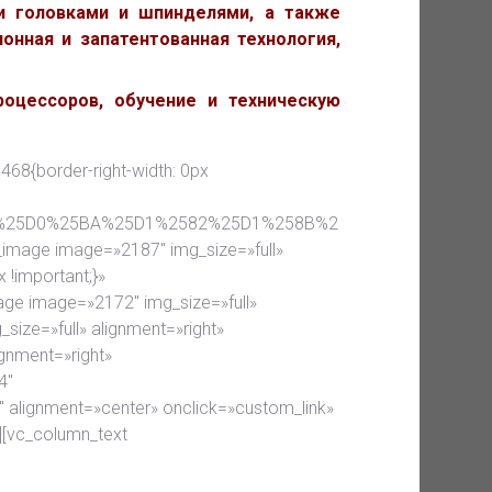
и головками и шпинделями, а также
онная и запатентованная технология,
оцессоров, обучение и техническую
468{border-right-width: 0px
B0%25D0%25BA%25D1%2582%25D1%258B%2
e_image image=»2187″ img_size=»full»
 !important;}»
age image=»2172″ img_size=»full»
size=»full» alignment=»right»
ignment=»right»
4″
 alignment=»center» onclick=»custom_link»
][vc_column_text