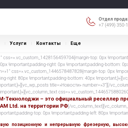
Отдел прода
+7 (499) 350-
Уcлуги
Контакты
Еще
 css=».vc_custom_1428156459704{margin-top: 0px !important;ma
 0px !important;padding-right: 0px !important;padding-bottom: 0px 
th=»1″ css=».vc_custom_1446578487828{margin-top: 0px !import
ding-right: 80px !important;padding-bottom: 40px !important;}»][
ortant;}»][vc_wp_posts title=»Новости» number=»3″][/vc_colu
important;}»][vc_column_text css=».vc_custom_1446575880260{m
М-Текнолоджи – это официальный реселлер пр
CAM Ltd. на территории РФ
[/vc_column_text][vc_column_
tant;padding-top: 0px !important;padding-left: 80px !important
евую позиционную и непрерывную фрезерную, высок