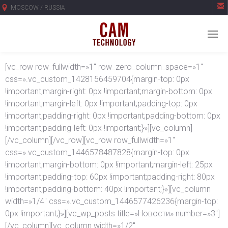

MOSCOW / RUSSIA
[vc_row row_fullwidth=»1″ row_zero_column_space=»1″
css=».vc_custom_1428156459704{margin-top: 0px
!important;margin-right: 0px !important;margin-bottom: 0px
!important;margin-left: 0px !important;padding-top: 0px
!important;padding-right: 0px !important;padding-bottom: 0px
!important;padding-left: 0px !important;}»][vc_column]
[/vc_column][/vc_row][vc_row row_fullwidth=»1″
css=».vc_custom_1446578487828{margin-top: 0px
!important;margin-bottom: 0px !important;margin-left: 25px
!important;padding-top: 60px !important;padding-right: 80px
!important;padding-bottom: 40px !important;}»][vc_column
width=»1/4″ css=».vc_custom_1446577426236{margin-top:
0px !important;}»][vc_wp_posts title=»Новости» number=»3″]
[/vc_column][vc_column width=»1/2″