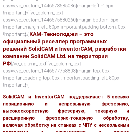
css=».vc_custom_1446578585036{margin-left: -15px
!important;}»][vc_column_text
css=».vc_custom_1446575880260{margin-bottom: 5px
!important;margin-left: 80px !important;padding-bottom: 0px
КАМ-Текнолоджи – это
!important;}»]
официальный реселлер программных
решений SolidCAM и InventorCAM, разработки
компании SolidCAM Ltd. на территории
РФ
[/vc_column_text][vc_column_text
css=».vc_custom_1446577758803{margin-top: 0px
!important;padding-top: 0px !important;padding-left: 80px
!important;}»]
SolidCAM и InventorCAM поддерживает 5-осевую
позиционную и непрерывную фрезерную,
высокоскоростную фрезерную, токарную и
расширенную фрезерно-токарную обработку,
включая обработку на станках с ЧПУ с несколькими