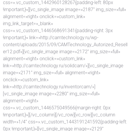
css=».vc_custom_1442960128267{padding-left: 80px
!important;}»][vc_single_image image=»2187″ img_size=»full»
alignment=»right» onclick=»custom_link»
img_link_target=»_blank»
css=».vc_custom_1446568691341{padding-right: 3px
!important;}» link=»http://camtechnology.ru/wp-
content/uploads/2015/09/CAMTechnology_Autorized_Resell
er12.pdf»][vc_single_image image=»2172″ img_size=»full»
alignment=»right» onclick=»custom_link»
link=»http://camtechnology.ru/solidcam/»][vc_single_image
image=»2171″ img_size=»full» alignment=»right»
onclick=»custom_link»
link=»http://camtechnology.ru/inventorcam/»]
[vc_single_image image=»2280″ img_size=»full»
alignment=»right»
css=».vc_custom_1446575049566{margin-right: 0px
!important;}»][/vc_column][/vc_row][vc_row][vc_column
width=»1/4″ css=».vc_custom_1443191241592{padding-left:
0px !important;}»][vc_single_image image=»2129″