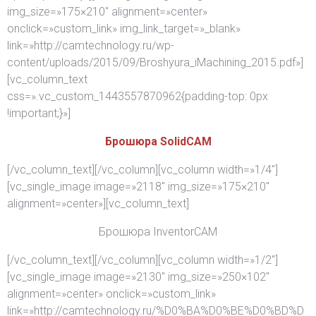
img_size=»175×210″ alignment=»center»
onclick=»custom_link» img_link_target=»_blank»
link=»http://camtechnology.ru/wp-
content/uploads/2015/09/Broshyura_iMachining_2015.pdf»]
[vc_column_text
css=».vc_custom_1443557870962{padding-top: 0px
!important;}»]
Брошюра SolidCAM
[/vc_column_text][/vc_column][vc_column width=»1/4″]
[vc_single_image image=»2118″ img_size=»175×210″
alignment=»center»][vc_column_text]
Брошюра InventorCAM
[/vc_column_text][/vc_column][vc_column width=»1/2″]
[vc_single_image image=»2130″ img_size=»250×102″
alignment=»center» onclick=»custom_link»
link=»http://camtechnology.ru/%D0%BA%D0%BE%D0%BD%D