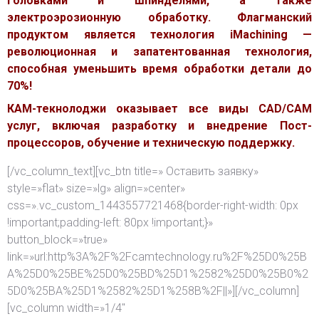
головками и шпинделями, а также
электроэрозионную обработку. Флагманский
продуктом является технология iMachining —
революционная и запатентованная технология,
способная уменьшить время обработки детали до
70%!
КАМ-текнолоджи оказывает все виды CAD/CAM
услуг, включая разработку и внедрение Пост-
процессоров, обучение и техническую поддержку.
[/vc_column_text][vc_btn title=» Оставить заявку»
style=»flat» size=»lg» align=»center»
css=».vc_custom_1443557721468{border-right-width: 0px
!important;padding-left: 80px !important;}»
button_block=»true»
link=»url:http%3A%2F%2Fcamtechnology.ru%2F%25D0%25B
A%25D0%25BE%25D0%25BD%25D1%2582%25D0%25B0%2
5D0%25BA%25D1%2582%25D1%258B%2F||»][/vc_column]
[vc_column width=»1/4″