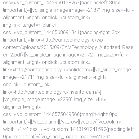
css=».vc_custom_1442960128267{padding-left: 80px
!important;}»][vc_single_image image=»2187″ img_size=»full»
alignment=»right» onclick=»custom_link»
img_link_target=»_blank»
css=».vc_custom_1446568691341{padding-right: 3px
!important;}» link=»http://camtechnology.ru/wp-
content/uploads/2015/09/CAMTechnology_Autorized_Resell
er12.pdf»][vc_single_image image=»2172″ img_size=»full»
alignment=»right» onclick=»custom_link»
link=»http://camtechnology.ru/solidcam/»][vc_single_image
image=»2171″ img_size=»full» alignment=»right»
onclick=»custom_link»
link=»http://camtechnology.ru/inventorcam/»]
[vc_single_image image=»2280″ img_size=»full»
alignment=»right»
css=».vc_custom_1446575049566{margin-right: 0px
!important;}»][/vc_column][/vc_row][vc_row][vc_column
width=»1/4″ css=».vc_custom_1443191241592{padding-left:
0px !important;}»][vc_single_image image=»2129″