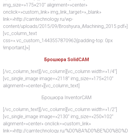
img_size=»175×210″ alignment=»center»
onclick=»custom_link» img_link_target=»_blank»
link=»http://camtechnology.ru/wp-
content/uploads/2015/09/Broshyura_iMachining_2015.pdf»]
[vc_column_text
css=».vc_custom_1443557870962{padding-top: 0px
!important;}»]
Брошюра SolidCAM
[/vc_column_text][/vc_column][vc_column width=»1/4″]
[vc_single_image image=»2118″ img_size=»175×210″
alignment=»center»][vc_column_text]
Брошюра InventorCAM
[/vc_column_text][/vc_column][vc_column width=»1/2″]
[vc_single_image image=»2130″ img_size=»250×102″
alignment=»center» onclick=»custom_link»
link=»http://camtechnology.ru/%D0%BA%D0%BE%D0%BD%D