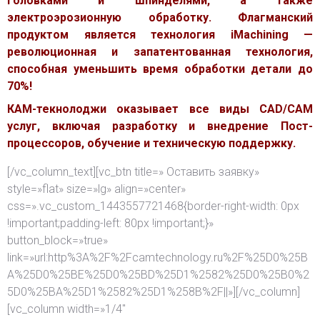
головками и шпинделями, а также
электроэрозионную обработку. Флагманский
продуктом является технология iMachining —
революционная и запатентованная технология,
способная уменьшить время обработки детали до
70%!
КАМ-текнолоджи оказывает все виды CAD/CAM
услуг, включая разработку и внедрение Пост-
процессоров, обучение и техническую поддержку.
[/vc_column_text][vc_btn title=» Оставить заявку»
style=»flat» size=»lg» align=»center»
css=».vc_custom_1443557721468{border-right-width: 0px
!important;padding-left: 80px !important;}»
button_block=»true»
link=»url:http%3A%2F%2Fcamtechnology.ru%2F%25D0%25B
A%25D0%25BE%25D0%25BD%25D1%2582%25D0%25B0%2
5D0%25BA%25D1%2582%25D1%258B%2F||»][/vc_column]
[vc_column width=»1/4″