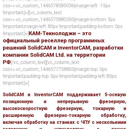
css=».vc_custom_1446578585036{margin-left: -15px
!important;}»][vc_column_text
css=».vc_custom_1446575880260{margin-bottom: 5px
!important;margin-left: 80px !important;padding-bottom: 0px
КАМ-Текнолоджи – это
!important;}»]
официальный реселлер программных
решений SolidCAM и InventorCAM, разработки
компании SolidCAM Ltd. на территории
РФ
[/vc_column_text][vc_column_text
css=».vc_custom_1446577758803{margin-top: 0px
!important;padding-top: 0px !important;padding-left: 80px
!important;}»]
SolidCAM и InventorCAM поддерживает 5-осевую
позиционную и непрерывную фрезерную,
высокоскоростную фрезерную, токарную и
расширенную фрезерно-токарную обработку,
включая обработку на станках с ЧПУ с несколькими