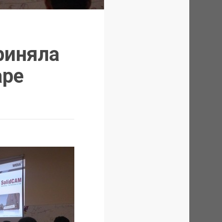
риняла
аре