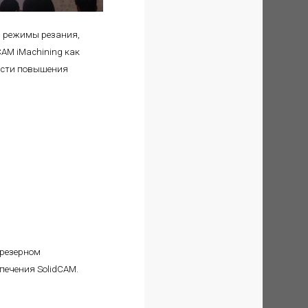
, режимы резания,
AM iMachining как
ности повышения
фрезерном
печения SolidCAM.