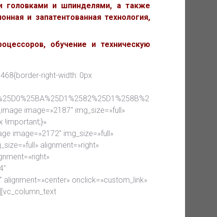
и головками и шпинделями, а также
онная и запатентованная технология,
оцессоров, обучение и техническую
468{border-right-width: 0px
B0%25D0%25BA%25D1%2582%25D1%258B%2
e_image image=»2187″ img_size=»full»
 !important;}»
age image=»2172″ img_size=»full»
size=»full» alignment=»right»
ignment=»right»
4″
 alignment=»center» onclick=»custom_link»
][vc_column_text