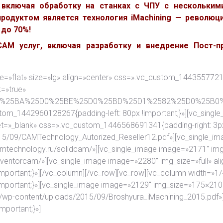
 включая обработку на станках с ЧПУ с нескольким
родуктом является технология iMachining — революци
до 70%!
M услуг, включая разработку и внедрение Пост-пр
yle=»flat» size=»lg» align=»center» css=».vc_custom_1443557721
k=»true»
F%25D0%25BA%25D0%25BE%25D0%25BD%25D1%2582%25D0%25
stom_1442960128267{padding-left: 80px !important;}»][vc_singl
get=»_blank» css=».vc_custom_1446568691341{padding-right: 3px
015/09/CAMTechnology_Autorized_Reseller12.pdf»][vc_single_im
camtechnology.ru/solidcam/»][vc_single_image image=»2171″ img_
inventorcam/»][vc_single_image image=»2280″ img_size=»full» al
portant;}»][/vc_column][/vc_row][vc_row][vc_column width=»1/
mportant;}»][vc_single_image image=»2129″ img_size=»175×210″
.ru/wp-content/uploads/2015/09/Broshyura_iMachining_2015.pdf»
portant;}»]