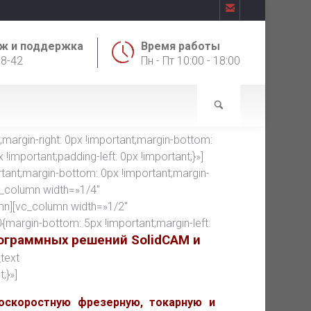

ж и поддержка
Время работы
18-42
Пн - Пт 10:00 - 18:00
rgin-right: 0px !important;margin-bottom:
!important;padding-left: 0px !important;}»]
ant;margin-bottom: 0px !important;margin-
vc_column width=»1/4″
mn][vc_column width=»1/2″
argin-bottom: 5px !important;margin-left:
ограммных решений SolidCAM и
text
;}»]
оскоростную фрезерную, токарную и