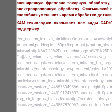
расширенную фрезерно-токарную обработку,
электроэрозионную обработку. Флагманский п
способная уменьшить время обработки детали 
КАМ-текнолоджи оказывает все виды CAD/CA
поддержку.
[/vc_column_text][vc_btn title=» Оставить заявку» st
!important;padding-left: 80px !important;}» button_bloc
link=»url:http%3A%2F%2Fcamtechnology.ru%2
F||»][/vc_column][vc_column width=»1/4″ css=».vc_cu
alignment=»right» onclick=»custom_link» img_link_tar
link=»http://camtechnology.ru/wp-content/uploads/2
alignment=»right» onclick=»custom_link» link=»http://
onclick=»custom_link» link=»http://camtechnology.ru/
css=».vc_custom_1446575049566{margin-right: 0px !im
css=».vc_custom_1443191241592{padding-left: 0px !i
img_link_target=»_blank» link=»http://camtechnology
css=».vc_custom_1443557870962{padding-top: 0px !im