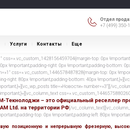
Отдел прода
+7 (499) 350-
Уcлуги
Контакты
Еще
 css=».vc_custom_1428156459704{margin-top: 0px !important;ma
 0px !important;padding-right: 0px !important;padding-bottom: 0px 
th=»1″ css=».vc_custom_1446578487828{margin-top: 0px !import
ding-right: 80px !important;padding-bottom: 40px !important;}»][
ortant;}»][vc_wp_posts title=»Новости» number=»3″][/vc_colu
important;}»][vc_column_text css=».vc_custom_1446575880260{m
М-Текнолоджи – это официальный реселлер пр
CAM Ltd. на территории РФ
[/vc_column_text][vc_column_
tant;padding-top: 0px !important;padding-left: 80px !important
евую позиционную и непрерывную фрезерную, высок