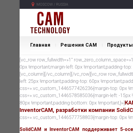
MOSCOW / RUSSIA
Главная
Решения CAM
Продукты
[vc_row row_fullwidth=»1″ row_zero_column_space=»1″
0px !important;margin-left: 0px !important;padding-top:
[vc_column][/vc_column][/vc_row][vc_row row_fullwid
left: 25px !important;padding-top: 60px !important;pad
css=».vc_custom_1446577426236{margin-top: 0px !imp
css=».vc_custom_1446578585036{margin-left: -15px !
КА
80px !important;padding-bottom: 0px !important;}»]
InventorCAM, разработки компании Solid
css=».vc_custom_1446577758803{margin-top: 0px !impor
SolidCAM и InventorCAM поддерживает 5-ос