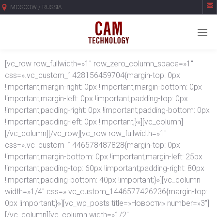

MOSCOW / RUSSIA
[vc_row row_fullwidth=»1″ row_zero_column_space=»1″
css=».vc_custom_1428156459704{margin-top: 0px
!important;margin-right: 0px !important;margin-bottom: 0px
!important;margin-left: 0px !important;padding-top: 0px
!important;padding-right: 0px !important;padding-bottom: 0px
!important;padding-left: 0px !important;}»][vc_column]
[/vc_column][/vc_row][vc_row row_fullwidth=»1″
css=».vc_custom_1446578487828{margin-top: 0px
!important;margin-bottom: 0px !important;margin-left: 25px
!important;padding-top: 60px !important;padding-right: 80px
!important;padding-bottom: 40px !important;}»][vc_column
width=»1/4″ css=».vc_custom_1446577426236{margin-top:
0px !important;}»][vc_wp_posts title=»Новости» number=»3″]
[/vc_column][vc_column width=»1/2″