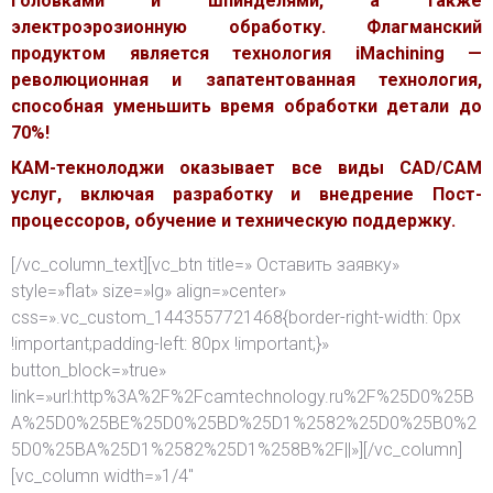
головками и шпинделями, а также
электроэрозионную обработку. Флагманский
продуктом является технология iMachining —
революционная и запатентованная технология,
способная уменьшить время обработки детали до
70%!
КАМ-текнолоджи оказывает все виды CAD/CAM
услуг, включая разработку и внедрение Пост-
процессоров, обучение и техническую поддержку.
[/vc_column_text][vc_btn title=» Оставить заявку»
style=»flat» size=»lg» align=»center»
css=».vc_custom_1443557721468{border-right-width: 0px
!important;padding-left: 80px !important;}»
button_block=»true»
link=»url:http%3A%2F%2Fcamtechnology.ru%2F%25D0%25B
A%25D0%25BE%25D0%25BD%25D1%2582%25D0%25B0%2
5D0%25BA%25D1%2582%25D1%258B%2F||»][/vc_column]
[vc_column width=»1/4″