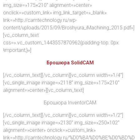
img_size=»175×210″ alignment=»center»
onclick=»custom_link» img_link_target=»_blank»
link=»http://camtechnology.ru/wp-
content/uploads/2015/09/Broshyura_iMachining_2015.pdf»]
[vc_column_text
css=».vc_custom_1443557870962{padding-top: 0px
!important;}»]
Брошюра SolidCAM
[/vc_column_text][/vc_column][vc_column width=»1/4″]
[vc_single_image image=»2118″ img_size=»175×210″
alignment=»center»][vc_column_text]
Брошюра InventorCAM
[/vc_column_text][/vc_column][vc_column width=»1/2″]
[vc_single_image image=»2130″ img_size=»250×102″
alignment=»center» onclick=»custom_link»
link=»http://camtechnology.ru/%D0%BA%D0%BE%D0%BD%D