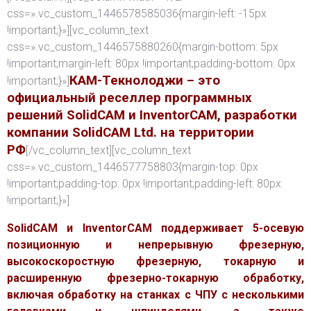
css=».vc_custom_1446578585036{margin-left: -15px
!important;}»][vc_column_text
css=».vc_custom_1446575880260{margin-bottom: 5px
!important;margin-left: 80px !important;padding-bottom: 0px
КАМ-Текнолоджи – это
!important;}»]
официальный реселлер программных
решений SolidCAM и InventorCAM, разработки
компании SolidCAM Ltd. на территории
РФ
[/vc_column_text][vc_column_text
css=».vc_custom_1446577758803{margin-top: 0px
!important;padding-top: 0px !important;padding-left: 80px
!important;}»]
SolidCAM и InventorCAM поддерживает 5-осевую
позиционную и непрерывную фрезерную,
высокоскоростную фрезерную, токарную и
расширенную фрезерно-токарную обработку,
включая обработку на станках с ЧПУ с несколькими