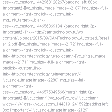
css=».vc_custom_1442960128267{padding-left: 80px
!important;}»][vc_single_image image=»2187″ img_size=»full»
alignment=»right» onclick=»custom_link»
img_link_target=»_blank»
css=».vc_custom_1446568691341{padding-right: 3px
!important;}» link=»http://camtechnology.ru/wp-
content/uploads/2015/09/CAMTechnology_Autorized_Resell
er12.pdf»][vc_single_image image=»2172″ img_size=»full»
alignment=»right» onclick=»custom_link»
link=»http://camtechnology.ru/solidcam/»][vc_single_image
image=»2171″ img_size=»full» alignment=»right»
onclick=»custom_link»
link=»http://camtechnology.ru/inventorcam/»]
[vc_single_image image=»2280″ img_size=»full»
alignment=»right»
css=».vc_custom_1446575049566{margin-right: 0px
!important;}»][/vc_column][/vc_row][vc_row][vc_column
width=»1/4″ css=».vc_custom_1443191241592{padding-left:
0px !important;}»][vc_single_image image=»2129″