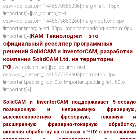
css=».vc_custom_1446578585036{margin-left: -15px
!important;}»][vc_column_text
css=».vc_custom_1446575880260{margin-bottom: 5px
!important;margin-left: 80px !important;padding-bottom: 0px
КАМ-Текнолоджи – это
!important;}»]
официальный реселлер программных
решений SolidCAM и InventorCAM, разработки
компании SolidCAM Ltd. на территории
РФ
[/vc_column_text][vc_column_text
css=».vc_custom_1446577758803{margin-top: 0px
!important;padding-top: 0px !important;padding-left: 80px
!important;}»]
SolidCAM и InventorCAM поддерживает 5-осевую
позиционную и непрерывную фрезерную,
высокоскоростную фрезерную, токарную и
расширенную фрезерно-токарную обработку,
включая обработку на станках с ЧПУ с несколькими