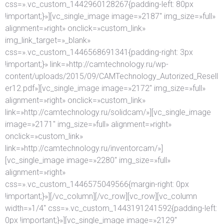
css=».vc_custom_1442960128267{padding-left: 80px
!important;}»][vc_single_image image=»2187″ img_size=»full»
alignment=»right» onclick=»custom_link»
img_link_target=»_blank»
css=».vc_custom_1446568691341{padding-right: 3px
!important;}» link=»http://camtechnology.ru/wp-
content/uploads/2015/09/CAMTechnology_Autorized_Resell
er12.pdf»][vc_single_image image=»2172″ img_size=»full»
alignment=»right» onclick=»custom_link»
link=»http://camtechnology.ru/solidcam/»][vc_single_image
image=»2171″ img_size=»full» alignment=»right»
onclick=»custom_link»
link=»http://camtechnology.ru/inventorcam/»]
[vc_single_image image=»2280″ img_size=»full»
alignment=»right»
css=».vc_custom_1446575049566{margin-right: 0px
!important;}»][/vc_column][/vc_row][vc_row][vc_column
width=»1/4″ css=».vc_custom_1443191241592{padding-left:
0px !important;}»][vc_single_image image=»2129″