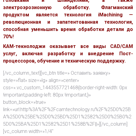
головками и шпинделями, а также
электроэрозионную обработку. Флагманский
продуктом является технология iMachining —
революционная и запатентованная технология,
способная уменьшить время обработки детали до
70%!
КАМ-текнолоджи оказывает все виды CAD/CAM
услуг, включая разработку и внедрение Пост-
процессоров, обучение и техническую поддержку.
[/vc_column_text][vc_btn title=» Оставить заявку»
style=»flat» size=»lg» align=»center»
css=».vc_custom_1443557721468{border-right-width: 0px
!important;padding-left: 80px !important;}»
button_block=»true»
link=»url:http%3A%2F%2Fcamtechnology.ru%2F%25D0%25B
A%25D0%25BE%25D0%25BD%25D1%2582%25D0%25B0%2
5D0%25BA%25D1%2582%25D1%258B%2F||»][/vc_column]
[vc_column width=»1/4″