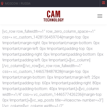

MOSCOW / RUSSIA
[vc_row row_fullwidth=»1″ row_zero_column_space=»1″
css=».vc_custom_1428156459704{margin-top: 0px
!important;margin-right: 0px !important;margin-bottom: 0px
!important;margin-left: 0px !important;padding-top: 0px
!important;padding-right: 0px !important;padding-bottom: 0px
!important;padding-left: 0px !important;}»][vc_column]
[/vc_column][/vc_row][vc_row row_fullwidth=»1″
css=».vc_custom_1446578487828{margin-top: 0px
!important;margin-bottom: 0px !important;margin-left: 25px
!important;padding-top: 60px !important;padding-right: 80px
!important;padding-bottom: 40px !important;}»][vc_column
width=»1/4″ css=».vc_custom_1446577426236{margin-top:
0px !important;}»][vc_wp_posts title=»Новости» number=»3″]
[/vc_column][vc_column width=»1/2″