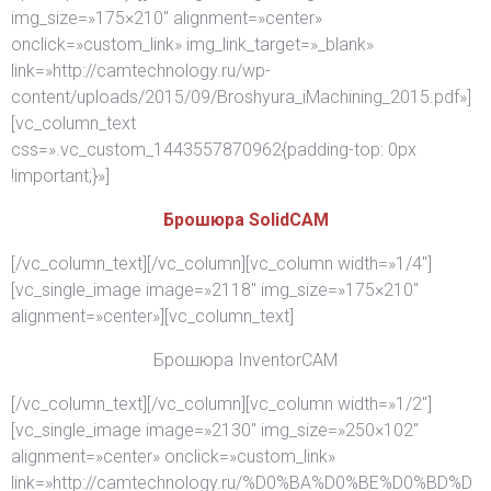
img_size=»175×210″ alignment=»center»
onclick=»custom_link» img_link_target=»_blank»
link=»http://camtechnology.ru/wp-
content/uploads/2015/09/Broshyura_iMachining_2015.pdf»]
[vc_column_text
css=».vc_custom_1443557870962{padding-top: 0px
!important;}»]
Брошюра SolidCAM
[/vc_column_text][/vc_column][vc_column width=»1/4″]
[vc_single_image image=»2118″ img_size=»175×210″
alignment=»center»][vc_column_text]
Брошюра InventorCAM
[/vc_column_text][/vc_column][vc_column width=»1/2″]
[vc_single_image image=»2130″ img_size=»250×102″
alignment=»center» onclick=»custom_link»
link=»http://camtechnology.ru/%D0%BA%D0%BE%D0%BD%D