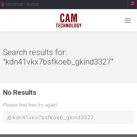

MOSCOW / RUSSIA
Search results for:
"kdn41vkx7bsfkoeb_gkind3327"
No Results
Please feel free try again!