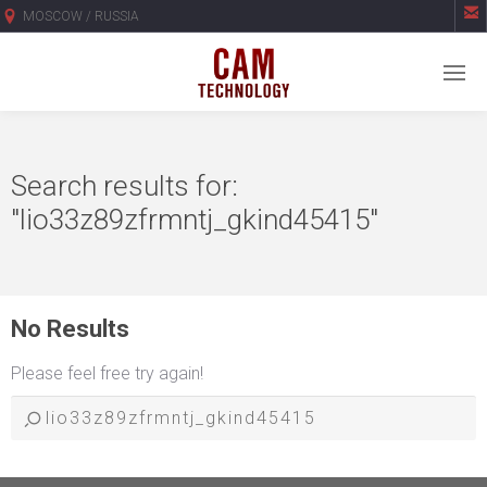

MOSCOW / RUSSIA
Search results for:
"lio33z89zfrmntj_gkind45415"
No Results
Please feel free try again!