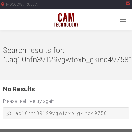

MOSCOW / RUSSIA
Search results for:
"uaq10nfn39129vgwtoxb_gkind49758"
No Results
Please feel free try again!