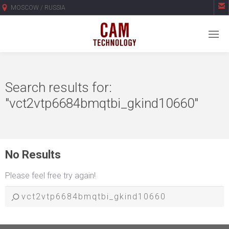

MOSCOW / RUSSIA
Search results for:
"vct2vtp6684bmqtbi_gkind10660"
No Results
Please feel free try again!