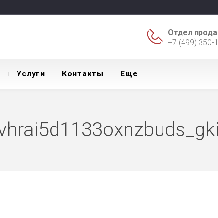
Отдел прода
+7 (499) 350-
Уcлуги
Контакты
Еще
: "vhrai5d1133oxnzbuds_g