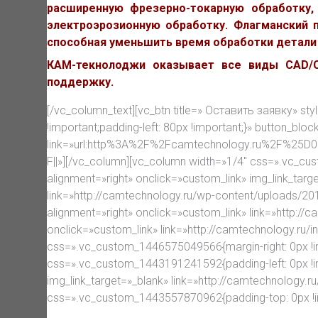
расширенную фрезерно-токарную обработку,
электроэрозионную обработку. Флагманский п
способная уменьшить время обработки детали 
КАМ-текнолоджи оказывает все виды CAD/CA
поддержку.
[/vc_column_text][vc_btn title=» Оставить заявку» st
!important;padding-left: 80px !important;}» button_bloc
link=»url:http%3A%2F%2Fcamtechnology.ru%2
F||»][/vc_column][vc_column width=»1/4″ css=».vc_cu
alignment=»right» onclick=»custom_link» img_link_tar
link=»http://camtechnology.ru/wp-content/uploads/2
alignment=»right» onclick=»custom_link» link=»http://
onclick=»custom_link» link=»http://camtechnology.ru/
css=».vc_custom_1446575049566{margin-right: 0px !im
css=».vc_custom_1443191241592{padding-left: 0px !i
img_link_target=»_blank» link=»http://camtechnology
css=».vc_custom_1443557870962{padding-top: 0px !im