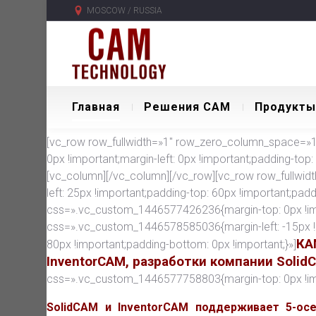
MOSCOW / RUSSIA
Главная
Решения CAM
Продукты
[vc_row row_fullwidth=»1″ row_zero_column_space=»1″
0px !important;margin-left: 0px !important;padding-top:
[vc_column][/vc_column][/vc_row][vc_row row_fullwid
left: 25px !important;padding-top: 60px !important;pad
css=».vc_custom_1446577426236{margin-top: 0px !imp
css=».vc_custom_1446578585036{margin-left: -15px !
КА
80px !important;padding-bottom: 0px !important;}»]
InventorCAM, разработки компании Solid
css=».vc_custom_1446577758803{margin-top: 0px !impor
SolidCAM и InventorCAM поддерживает 5-ос