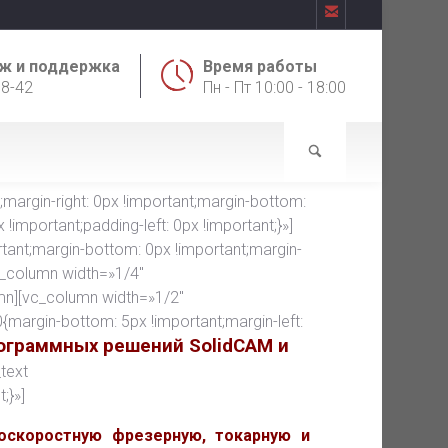

ж и поддержка
Время работы
18-42
Пн - Пт 10:00 - 18:00
rgin-right: 0px !important;margin-bottom:
!important;padding-left: 0px !important;}»]
ant;margin-bottom: 0px !important;margin-
vc_column width=»1/4″
mn][vc_column width=»1/2″
argin-bottom: 5px !important;margin-left:
ограммных решений SolidCAM и
text
;}»]
оскоростную фрезерную, токарную и