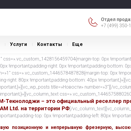
Отдел прода
+7 (499) 350-
Уcлуги
Контакты
Еще
 css=».vc_custom_1428156459704{margin-top: 0px !important;ma
 0px !important;padding-right: 0px !important;padding-bottom: 0px 
th=»1″ css=».vc_custom_1446578487828{margin-top: 0px !import
ding-right: 80px !important;padding-bottom: 40px !important;}»][
ortant;}»][vc_wp_posts title=»Новости» number=»3″][/vc_colu
important;}»][vc_column_text css=».vc_custom_1446575880260{m
М-Текнолоджи – это официальный реселлер пр
CAM Ltd. на территории РФ
[/vc_column_text][vc_column_
tant;padding-top: 0px !important;padding-left: 80px !important
евую позиционную и непрерывную фрезерную, высок