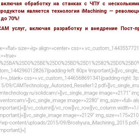
 включая обработку на станках с ЧПУ с нескольким
родуктом является технология iMachining — революци
до 70%!
M услуг, включая разработку и внедрение Пост-пр
yle=»flat» size=»lg» align=»center» css=».vc_custom_1443557721
k=»true»
F%25D0%25BA%25D0%25BE%25D0%25BD%25D1%2582%25D0%25
stom_1442960128267{padding-left: 80px !important;}»][vc_singl
get=»_blank» css=».vc_custom_1446568691341{padding-right: 3px
015/09/CAMTechnology_Autorized_Reseller12.pdf»][vc_single_im
camtechnology.ru/solidcam/»][vc_single_image image=»2171″ img_
inventorcam/»][vc_single_image image=»2280″ img_size=»full» al
portant;}»][/vc_column][/vc_row][vc_row][vc_column width=»1/
mportant;}»][vc_single_image image=»2129″ img_size=»175×210″
.ru/wp-content/uploads/2015/09/Broshyura_iMachining_2015.pdf»
portant;}»]