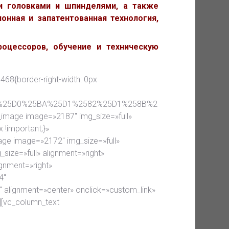
и головками и шпинделями, а также
онная и запатентованная технология,
оцессоров, обучение и техническую
468{border-right-width: 0px
B0%25D0%25BA%25D1%2582%25D1%258B%2
e_image image=»2187″ img_size=»full»
 !important;}»
age image=»2172″ img_size=»full»
size=»full» alignment=»right»
ignment=»right»
4″
 alignment=»center» onclick=»custom_link»
][vc_column_text