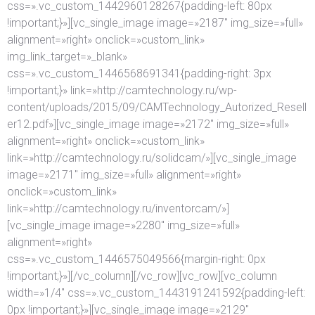
css=».vc_custom_1442960128267{padding-left: 80px
!important;}»][vc_single_image image=»2187″ img_size=»full»
alignment=»right» onclick=»custom_link»
img_link_target=»_blank»
css=».vc_custom_1446568691341{padding-right: 3px
!important;}» link=»http://camtechnology.ru/wp-
content/uploads/2015/09/CAMTechnology_Autorized_Resell
er12.pdf»][vc_single_image image=»2172″ img_size=»full»
alignment=»right» onclick=»custom_link»
link=»http://camtechnology.ru/solidcam/»][vc_single_image
image=»2171″ img_size=»full» alignment=»right»
onclick=»custom_link»
link=»http://camtechnology.ru/inventorcam/»]
[vc_single_image image=»2280″ img_size=»full»
alignment=»right»
css=».vc_custom_1446575049566{margin-right: 0px
!important;}»][/vc_column][/vc_row][vc_row][vc_column
width=»1/4″ css=».vc_custom_1443191241592{padding-left:
0px !important;}»][vc_single_image image=»2129″