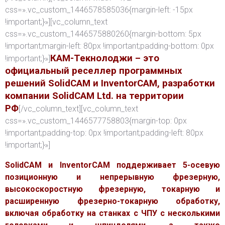
css=».vc_custom_1446578585036{margin-left: -15px
!important;}»][vc_column_text
css=».vc_custom_1446575880260{margin-bottom: 5px
!important;margin-left: 80px !important;padding-bottom: 0px
КАМ-Текнолоджи – это
!important;}»]
официальный реселлер программных
решений SolidCAM и InventorCAM, разработки
компании SolidCAM Ltd. на территории
РФ
[/vc_column_text][vc_column_text
css=».vc_custom_1446577758803{margin-top: 0px
!important;padding-top: 0px !important;padding-left: 80px
!important;}»]
SolidCAM и InventorCAM поддерживает 5-осевую
позиционную и непрерывную фрезерную,
высокоскоростную фрезерную, токарную и
расширенную фрезерно-токарную обработку,
включая обработку на станках с ЧПУ с несколькими