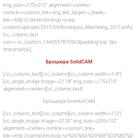
img_size=»175×210″ alignment=»center»
onclick=»custom_link» img_link_target=»_blank»
link=»http://camtechnology.ru/wp-
content/uploads/2015/09/Broshyura_iMachining_2015.pdf»]
[vc_column_text
css=».vc_custom_1443557870962{padding-top: 0px
!important;}»]
Брошюра SolidCAM
[/vc_column_text][/vc_column][vc_column width=»1/4″]
[vc_single_image image=»2118″ img_size=»175×210″
alignment=»center»][vc_column_text]
Брошюра InventorCAM
[/vc_column_text][/vc_column][vc_column width=»1/2″]
[vc_single_image image=»2130″ img_size=»250×102″
alignment=»center» onclick=»custom_link»
link=»http://camtechnology.ru/%D0%BA%D0%BE%D0%BD%D