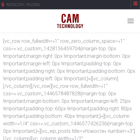

MOSCOW / RUSSIA
[vc_row row_fullwidth=»1″ row_zero_column_space=»1″
css=».vc_custom_1428156459704{margin-top: 0px
!important;margin-right: 0px !important;margin-bottom: 0px
!important;margin-left: 0px !important;padding-top: 0px
!important;padding-right: 0px !important;padding-bottom: 0px
!important;padding-left: 0px !important;}»][vc_column]
[/vc_column][/vc_row][vc_row row_fullwidth=»1″
css=».vc_custom_1446578487828{margin-top: 0px
!important;margin-bottom: 0px !important;margin-left: 25px
!important;padding-top: 60px !important;padding-right: 80px
!important;padding-bottom: 40px !important;}»][vc_column
width=»1/4″ css=».vc_custom_1446577426236{margin-top:
0px !important;}»][vc_wp_posts title=»Новости» number=»3″]
[/vc_column][vc_column width=»1/2″