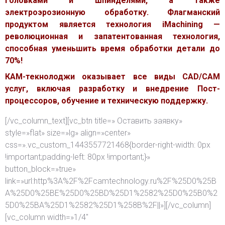
головками и шпинделями, а также
электроэрозионную обработку. Флагманский
продуктом является технология iMachining —
революционная и запатентованная технология,
способная уменьшить время обработки детали до
70%!
КАМ-текнолоджи оказывает все виды CAD/CAM
услуг, включая разработку и внедрение Пост-
процессоров, обучение и техническую поддержку.
[/vc_column_text][vc_btn title=» Оставить заявку»
style=»flat» size=»lg» align=»center»
css=».vc_custom_1443557721468{border-right-width: 0px
!important;padding-left: 80px !important;}»
button_block=»true»
link=»url:http%3A%2F%2Fcamtechnology.ru%2F%25D0%25B
A%25D0%25BE%25D0%25BD%25D1%2582%25D0%25B0%2
5D0%25BA%25D1%2582%25D1%258B%2F||»][/vc_column]
[vc_column width=»1/4″