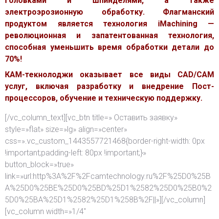
головками и шпинделями, а также
электроэрозионную обработку. Флагманский
продуктом является технология iMachining —
революционная и запатентованная технология,
способная уменьшить время обработки детали до
70%!
КАМ-текнолоджи оказывает все виды CAD/CAM
услуг, включая разработку и внедрение Пост-
процессоров, обучение и техническую поддержку.
[/vc_column_text][vc_btn title=» Оставить заявку»
style=»flat» size=»lg» align=»center»
css=».vc_custom_1443557721468{border-right-width: 0px
!important;padding-left: 80px !important;}»
button_block=»true»
link=»url:http%3A%2F%2Fcamtechnology.ru%2F%25D0%25B
A%25D0%25BE%25D0%25BD%25D1%2582%25D0%25B0%2
5D0%25BA%25D1%2582%25D1%258B%2F||»][/vc_column]
[vc_column width=»1/4″