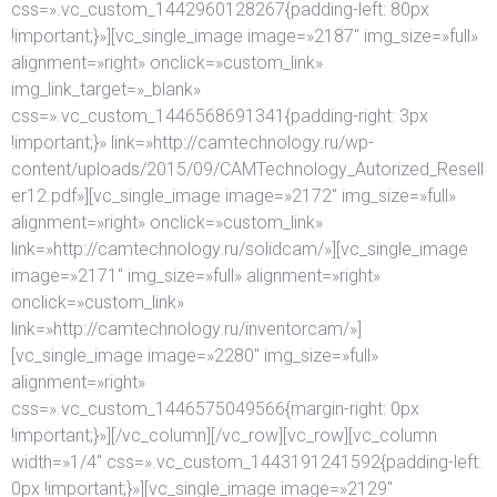
css=».vc_custom_1442960128267{padding-left: 80px
!important;}»][vc_single_image image=»2187″ img_size=»full»
alignment=»right» onclick=»custom_link»
img_link_target=»_blank»
css=».vc_custom_1446568691341{padding-right: 3px
!important;}» link=»http://camtechnology.ru/wp-
content/uploads/2015/09/CAMTechnology_Autorized_Resell
er12.pdf»][vc_single_image image=»2172″ img_size=»full»
alignment=»right» onclick=»custom_link»
link=»http://camtechnology.ru/solidcam/»][vc_single_image
image=»2171″ img_size=»full» alignment=»right»
onclick=»custom_link»
link=»http://camtechnology.ru/inventorcam/»]
[vc_single_image image=»2280″ img_size=»full»
alignment=»right»
css=».vc_custom_1446575049566{margin-right: 0px
!important;}»][/vc_column][/vc_row][vc_row][vc_column
width=»1/4″ css=».vc_custom_1443191241592{padding-left:
0px !important;}»][vc_single_image image=»2129″