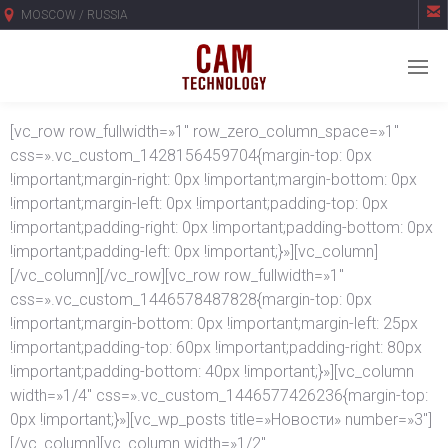

MOSCOW / RUSSIA
[vc_row row_fullwidth=»1″ row_zero_column_space=»1″
css=».vc_custom_1428156459704{margin-top: 0px
!important;margin-right: 0px !important;margin-bottom: 0px
!important;margin-left: 0px !important;padding-top: 0px
!important;padding-right: 0px !important;padding-bottom: 0px
!important;padding-left: 0px !important;}»][vc_column]
[/vc_column][/vc_row][vc_row row_fullwidth=»1″
css=».vc_custom_1446578487828{margin-top: 0px
!important;margin-bottom: 0px !important;margin-left: 25px
!important;padding-top: 60px !important;padding-right: 80px
!important;padding-bottom: 40px !important;}»][vc_column
width=»1/4″ css=».vc_custom_1446577426236{margin-top:
0px !important;}»][vc_wp_posts title=»Новости» number=»3″]
[/vc_column][vc_column width=»1/2″