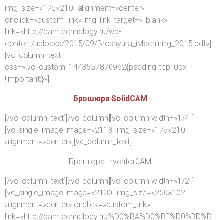
img_size=»175×210″ alignment=»center»
onclick=»custom_link» img_link_target=»_blank»
link=»http://camtechnology.ru/wp-
content/uploads/2015/09/Broshyura_iMachining_2015.pdf»]
[vc_column_text
css=».vc_custom_1443557870962{padding-top: 0px
!important;}»]
Брошюра SolidCAM
[/vc_column_text][/vc_column][vc_column width=»1/4″]
[vc_single_image image=»2118″ img_size=»175×210″
alignment=»center»][vc_column_text]
Брошюра InventorCAM
[/vc_column_text][/vc_column][vc_column width=»1/2″]
[vc_single_image image=»2130″ img_size=»250×102″
alignment=»center» onclick=»custom_link»
link=»http://camtechnology.ru/%D0%BA%D0%BE%D0%BD%D