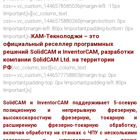
css=».vc_custom_1446578585036{margin-left: -15px
!important;}»][vc_column_text
css=».vc_custom_1446575880260{margin-bottom: 5px
!important;margin-left: 80px !important;padding-bottom: 0px
КАМ-Текнолоджи – это
!important;}»]
официальный реселлер программных
решений SolidCAM и InventorCAM, разработки
компании SolidCAM Ltd. на территории
РФ
[/vc_column_text][vc_column_text
css=».vc_custom_1446577758803{margin-top: 0px
!important;padding-top: 0px !important;padding-left: 80px
!important;}»]
SolidCAM и InventorCAM поддерживает 5-осевую
позиционную и непрерывную фрезерную,
высокоскоростную фрезерную, токарную и
расширенную фрезерно-токарную обработку,
включая обработку на станках с ЧПУ с несколькими