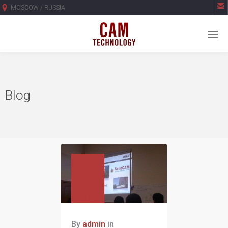

MOSCOW / RUSSIA
Blog
НОЯ
03
2015
NO
COMMENTS
By
admin
in