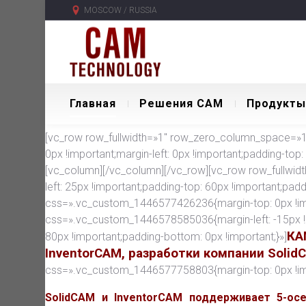
MOSCOW / RUSSIA
Главная
Решения CAM
Продукты
[vc_row row_fullwidth=»1″ row_zero_column_space=»1″
0px !important;margin-left: 0px !important;padding-top:
[vc_column][/vc_column][/vc_row][vc_row row_fullwid
left: 25px !important;padding-top: 60px !important;pad
css=».vc_custom_1446577426236{margin-top: 0px !imp
css=».vc_custom_1446578585036{margin-left: -15px !
КА
80px !important;padding-bottom: 0px !important;}»]
InventorCAM, разработки компании Solid
css=».vc_custom_1446577758803{margin-top: 0px !impor
SolidCAM и InventorCAM поддерживает 5-ос