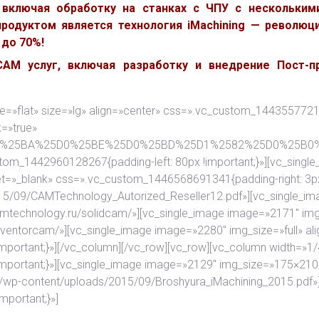
 включая обработку на станках с ЧПУ с нескольким
родуктом является технология iMachining — революци
до 70%!
M услуг, включая разработку и внедрение Пост-пр
yle=»flat» size=»lg» align=»center» css=».vc_custom_1443557721
k=»true»
F%25D0%25BA%25D0%25BE%25D0%25BD%25D1%2582%25D0%25
stom_1442960128267{padding-left: 80px !important;}»][vc_singl
get=»_blank» css=».vc_custom_1446568691341{padding-right: 3px
015/09/CAMTechnology_Autorized_Reseller12.pdf»][vc_single_im
camtechnology.ru/solidcam/»][vc_single_image image=»2171″ img_
inventorcam/»][vc_single_image image=»2280″ img_size=»full» al
portant;}»][/vc_column][/vc_row][vc_row][vc_column width=»1/
mportant;}»][vc_single_image image=»2129″ img_size=»175×210″
.ru/wp-content/uploads/2015/09/Broshyura_iMachining_2015.pdf»
portant;}»]