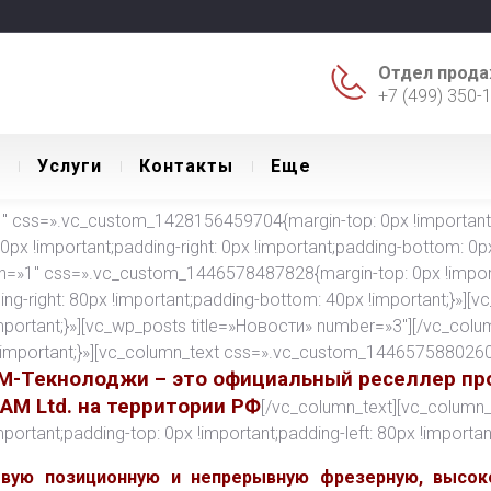
Отдел прода
+7 (499) 350-
Уcлуги
Контакты
Еще
 css=».vc_custom_1428156459704{margin-top: 0px !important;ma
 0px !important;padding-right: 0px !important;padding-bottom: 0px 
th=»1″ css=».vc_custom_1446578487828{margin-top: 0px !import
ding-right: 80px !important;padding-bottom: 40px !important;}»][
ortant;}»][vc_wp_posts title=»Новости» number=»3″][/vc_colu
important;}»][vc_column_text css=».vc_custom_1446575880260{m
М-Текнолоджи – это официальный реселлер пр
CAM Ltd. на территории РФ
[/vc_column_text][vc_column_
tant;padding-top: 0px !important;padding-left: 80px !important
евую позиционную и непрерывную фрезерную, высок