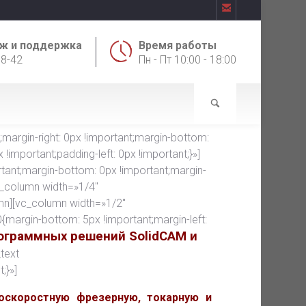

ж и поддержка
Время работы
18-42
Пн - Пт 10:00 - 18:00
rgin-right: 0px !important;margin-bottom:
!important;padding-left: 0px !important;}»]
ant;margin-bottom: 0px !important;margin-
vc_column width=»1/4″
mn][vc_column width=»1/2″
argin-bottom: 5px !important;margin-left:
ограммных решений SolidCAM и
text
;}»]
оскоростную фрезерную, токарную и