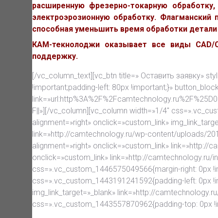
расширенную фрезерно-токарную обработку,
электроэрозионную обработку. Флагманский п
способная уменьшить время обработки детали 
КАМ-текнолоджи оказывает все виды CAD/CA
поддержку.
[/vc_column_text][vc_btn title=» Оставить заявку» st
!important;padding-left: 80px !important;}» button_bloc
link=»url:http%3A%2F%2Fcamtechnology.ru%2
F||»][/vc_column][vc_column width=»1/4″ css=».vc_cu
alignment=»right» onclick=»custom_link» img_link_tar
link=»http://camtechnology.ru/wp-content/uploads/2
alignment=»right» onclick=»custom_link» link=»http://
onclick=»custom_link» link=»http://camtechnology.ru/
css=».vc_custom_1446575049566{margin-right: 0px !im
css=».vc_custom_1443191241592{padding-left: 0px !i
img_link_target=»_blank» link=»http://camtechnology
css=».vc_custom_1443557870962{padding-top: 0px !im