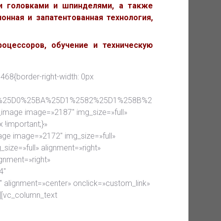
и головками и шпинделями, а также
онная и запатентованная технология,
оцессоров, обучение и техническую
468{border-right-width: 0px
B0%25D0%25BA%25D1%2582%25D1%258B%2
e_image image=»2187″ img_size=»full»
 !important;}»
age image=»2172″ img_size=»full»
size=»full» alignment=»right»
ignment=»right»
4″
 alignment=»center» onclick=»custom_link»
][vc_column_text